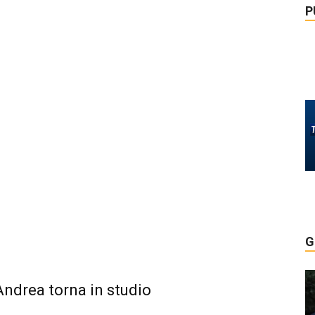
P
G
Andrea torna in studio