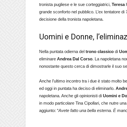
tronista pugliese e le sue corteggiatrici,
Teresa
h
grande sconforto nel pubblico. L’ex tentatore di
decisione della tronista napoletana.
Uomini e Donne, l’elimina
Nella puntata odierna del
trono classico
di
Uom
eliminare
Andrea Dal Corso
. La napoletana non
nonostante questo cerca di dimostrarle il suo se
Anche l’ultimo incontro tra i due è stato molto b
ed oggi in puntata ha deciso di eliminarlo.
Andr
napoletana. Anche gli opinionisti di
Uomini e D
in modo particolare Tina Cipollari, che nutre un
aggiunto: “
Avete fatto una bella esterna. È manc