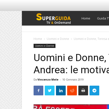
Super
Home
Guida T
Guida
Home
Uomini e Donne
Uomini e Donne, Teresa e
Uomini e Donne
TV
Uomini e Donne, 
Andrea: le motiva
Da
Vincenzo Mele
-
10 Gennaio 2019