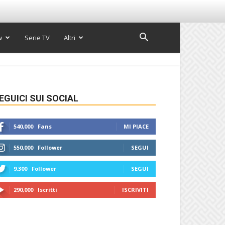
w
Serie TV
Altri
EGUICI SUI SOCIAL
540,000
Fans
MI PIACE
550,000
Follower
SEGUI
9,300
Follower
SEGUI
290,000
Iscritti
ISCRIVITI