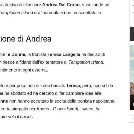
a deciso di eliminare
Andrea Dal Corso
, suscitando un
Temptation Island
era incredulo e non ha accettato la
zione di Andrea
ini e Donne
, la tronista
Teresa Langella
ha deciso di
 riesce a fidarsi dell’ex tentatore di
Temptation Island
,
ntimento in ogni esterna.
ello e per poco non si sono baciati.
Teresa
, però, non si fida
ea
ha sbottato ed ha cercato di far cambiare idea alla
onne
non hanno accettato la scelta della tronista napoletana,
a certa simpatia per Andrea. Gianni Sperti, invece, ha
ato solo il bacio”.