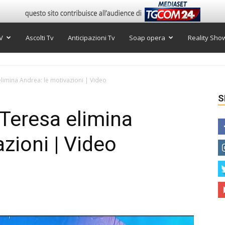
V
Ascolti Tv
Anticipazioni Tv
Soap opera
Reality Sho
limina Andrea: le motivazioni | Video
S
Teresa elimina
zioni | Video