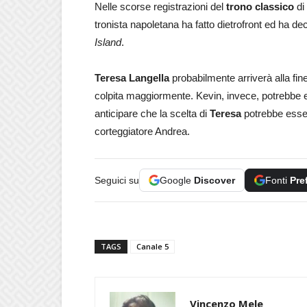
Nelle scorse registrazioni del
trono classico
di
tronista napoletana ha fatto dietrofront ed ha deci
Island
.
Teresa Langella
probabilmente arriverà alla fin
colpita maggiormente. Kevin, invece, potrebbe e
anticipare che la scelta di
Teresa
potrebbe ess
corteggiatore Andrea.
Seguici su
Google
Discover
Fonti
Pre
TAGS
Canale 5
Vincenzo Mele