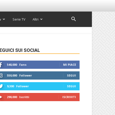
w
Serie TV
Altri
EGUICI SUI SOCIAL
540,000
Fans
MI PIACE
550,000
Follower
SEGUI
9,300
Follower
SEGUI
290,000
Iscritti
ISCRIVITI