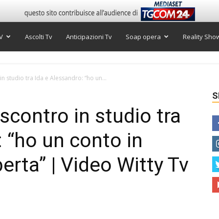
V
Ascolti Tv
Anticipazioni Tv
Soap opera
Reality Sho
n studio tra Ida e Alessandro: “ho un...
S
scontro in studio tra
: “ho un conto in
rta” | Video Witty Tv