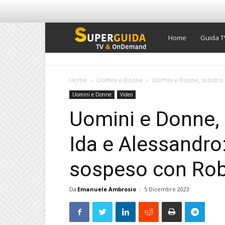
Super
Home
Guida T
Guida
Home
Uomini e Donne
Uomini e Donne, scontro i
Uomini e Donne
Video
TV
Uomini e Donne, 
Ida e Alessandro
sospeso con Robe
Da
Emanuele Ambrosio
-
5 Dicembre 2023