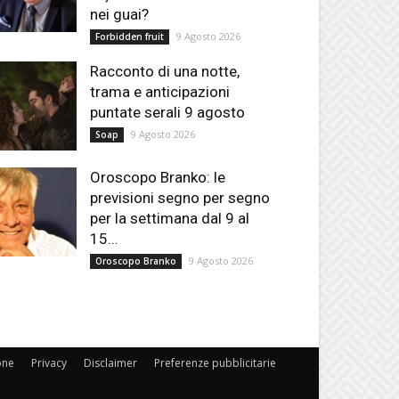
nei guai?
9 Agosto 2026
Forbidden fruit
Racconto di una notte,
trama e anticipazioni
puntate serali 9 agosto
9 Agosto 2026
Soap
Oroscopo Branko: le
previsioni segno per segno
per la settimana dal 9 al
15...
9 Agosto 2026
Oroscopo Branko
one
Privacy
Disclaimer
Preferenze pubblicitarie