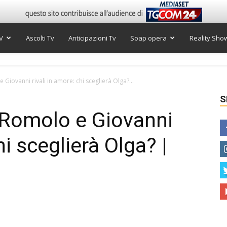
V
Ascolti Tv
Anticipazioni Tv
Soap opera
Reality Sho
Giovanni rivali in amore: chi sceglierà Olga?...
S
 Romolo e Giovanni
hi sceglierà Olga? |