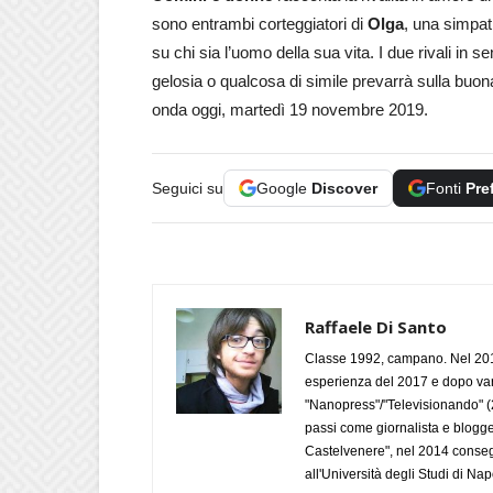
sono entrambi corteggiatori di
Olga
, una simpa
su chi sia l’uomo della sua vita. I due rivali in
gelosia o qualcosa di simile prevarrà sulla buo
onda oggi, martedì 19 novembre 2019.
Seguici su
Google
Discover
Fonti
Pre
Raffaele Di Santo
Classe 1992, campano. Nel 2019
esperienza del 2017 e dopo varie 
"Nanopress"/"Televisionando" (
passi come giornalista e blogge
Castelvenere", nel 2014 conseg
all'Università degli Studi di Napo