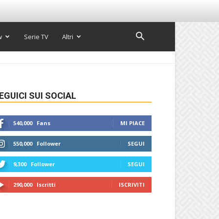
w
Serie TV
Altri
EGUICI SUI SOCIAL
540,000
Fans
MI PIACE
550,000
Follower
SEGUI
9,300
Follower
SEGUI
290,000
Iscritti
ISCRIVITI