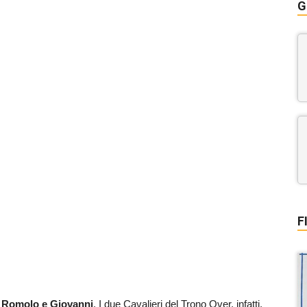
G
F
i
Romolo e Giovanni
. I due Cavalieri del Trono Over, infatti,