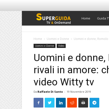
Super
Home
Guida T
Guida
Home
Uomini e Donne
Uomini e donne, Romolo e 
Uomini e Donne
Video
TV
Uomini e donne,
rivali in amore: c
video Witty tv
Da
Raffaele Di Santo
-
19 Novembre 2019