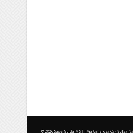
© 2026 SuperGuidaTV Srl | Via Cimarosa 65 - 80127 Nap