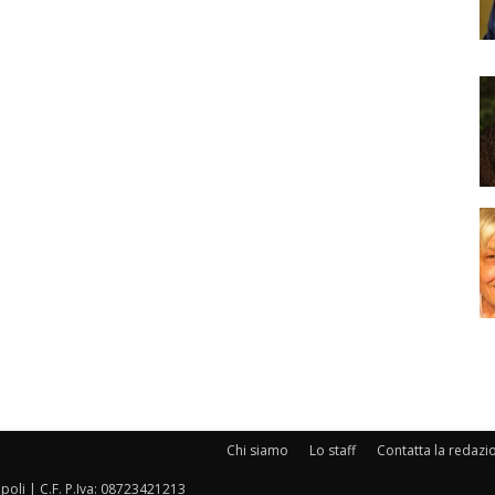
Chi siamo
Lo staff
Contatta la redazi
oli | C.F. P.Iva: 08723421213