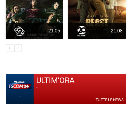
21:05
21:08
ULTIM'ORA
-
-
TUTTE LE NEWS