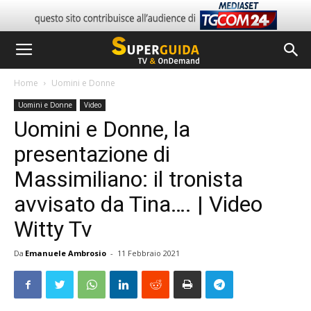
Home
Uomini e Donne
Uomini e Donne
Video
Uomini e Donne, la
presentazione di
Massimiliano: il tronista
avvisato da Tina…. | Video
Witty Tv
Da
Emanuele Ambrosio
-
11 Febbraio 2021