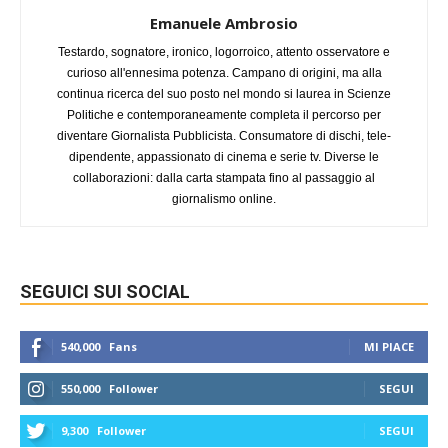
Emanuele Ambrosio
Testardo, sognatore, ironico, logorroico, attento osservatore e
curioso all'ennesima potenza. Campano di origini, ma alla
continua ricerca del suo posto nel mondo si laurea in Scienze
Politiche e contemporaneamente completa il percorso per
diventare Giornalista Pubblicista. Consumatore di dischi, tele-
dipendente, appassionato di cinema e serie tv. Diverse le
collaborazioni: dalla carta stampata fino al passaggio al
giornalismo online.
SEGUICI SUI SOCIAL
540,000
Fans
MI PIACE
550,000
Follower
SEGUI
9,300
Follower
SEGUI