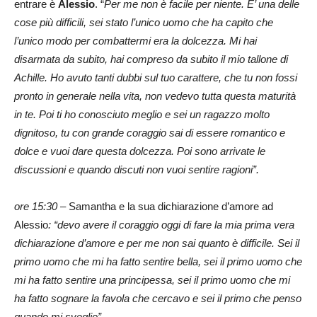
entrare è
Alessio
. “
Per me non è facile per niente. E’ una delle
cose più difficili, s
ei stato l’unico uomo che ha capito che
l’unico modo per combattermi era la dolcezza. Mi hai
disarmata da subito, hai compreso da subito il mio tallone di
Achille. Ho avuto tanti dubbi sul tuo carattere, che tu non fossi
pronto in generale nella vita, non vedevo tutta questa maturità
in te. Poi ti ho conosciuto meglio e sei un ragazzo molto
dignitoso, tu con grande coraggio sai di essere romantico e
dolce e vuoi dare questa dolcezza. Poi sono arrivate le
discussioni e quando discuti non vuoi sentire ragioni”.
ore 15:30 –
Samantha e la sua dichiarazione d’amore ad
Alessio
: “devo avere il coraggio oggi di fare la mia prima vera
dichiarazione d’amore e per me non sai quanto è difficile. Sei il
primo uomo che mi ha fatto sentire bella, sei il primo uomo che
mi ha fatto sentire una principessa, sei il primo uomo che mi
ha fatto sognare la favola che cercavo e sei il primo che penso
quando mi sveglio”.