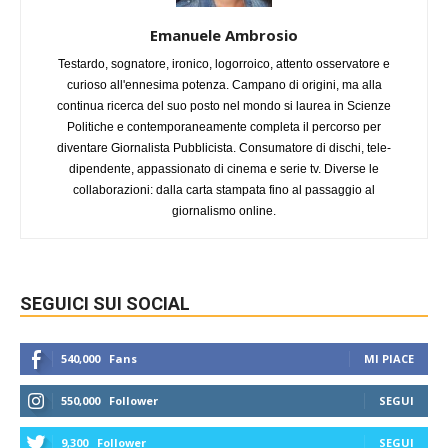
Emanuele Ambrosio
Testardo, sognatore, ironico, logorroico, attento osservatore e
curioso all'ennesima potenza. Campano di origini, ma alla
continua ricerca del suo posto nel mondo si laurea in Scienze
Politiche e contemporaneamente completa il percorso per
diventare Giornalista Pubblicista. Consumatore di dischi, tele-
dipendente, appassionato di cinema e serie tv. Diverse le
collaborazioni: dalla carta stampata fino al passaggio al
giornalismo online.
SEGUICI SUI SOCIAL
540,000
Fans
MI PIACE
550,000
Follower
SEGUI
9,300
Follower
SEGUI