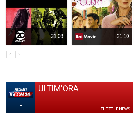
21:08
21:10
ULTIM'ORA
-
-
TUTTE LE NEWS