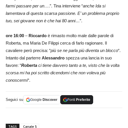
farmi passare per un…
.”. Tina interviene “
anche Ida si
lamentava di questa scarsa passione. E’ un problema proprio
tuo, sei giovane non è che hai 80 anni
…”.
ore 16:00
–
Riccardo
è rimasto molto male dalle parole di
Roberta, ma Maria De Filippi cerca di farlo ragionare. Il
cavaliere però precisa: “
più se ne parla più diventa un blocco
“.
Intanto dal parterre
Alessandro
spezza una lancia in suo
favore: “
Roberta
ci tiene davvero tanto a te, visto che la volta
scorsa mi ha poi scritto dicendomi che non voleva più
conoscermi
“.
Seguici su
Google
Discover
Fonti
Preferite
TAGS
Canale 5