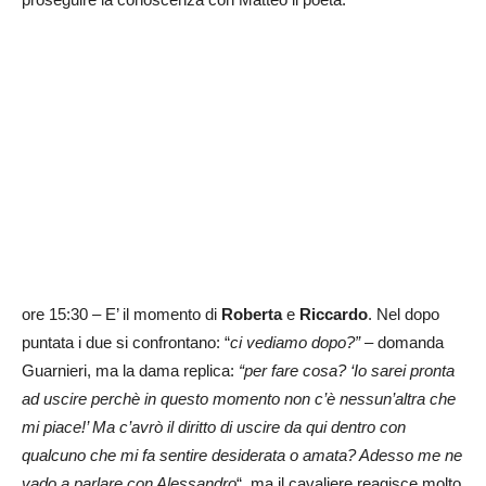
ore 15:30 – E’ il momento di
Roberta
e
Riccardo
. Nel dopo
puntata i due si confrontano: “
ci vediamo dopo?”
– domanda
Guarnieri, ma la dama replica:
“per fare cosa? ‘Io sarei pronta
ad uscire perchè in questo momento non c’è nessun’altra che
mi piace!’ Ma c’avrò il diritto di uscire da qui dentro con
qualcuno che mi fa sentire desiderata o amata? Adesso me ne
vado a parlare con Alessandro
“, ma il cavaliere reagisce molto