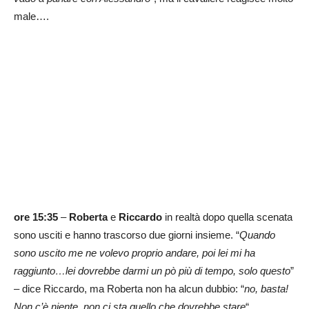
male….
ore 15:35
–
Roberta
e
Riccardo
in realtà dopo quella scenata
sono usciti e hanno trascorso due giorni insieme. “
Quando
sono uscito me ne volevo proprio andare, poi lei mi ha
raggiunto…lei dovrebbe darmi un pò più di tempo, solo questo
”
– dice Riccardo, ma Roberta non ha alcun dubbio: “
no, basta!
Non c’è niente, non ci sta quello che dovrebbe stare
“.