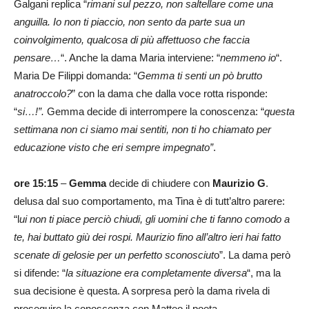
Galgani replica “
rimani sul pezzo, non saltellare come una
anguilla. Io non ti piaccio, non sento da parte sua un
coinvolgimento, qualcosa di più affettuoso che faccia
pensare…
“. Anche la dama Maria interviene: “
nemmeno io
“.
Maria De Filippi domanda: “
Gemma ti senti un pò brutto
anatroccolo?
” con la dama che dalla voce rotta risponde:
“
si…!”.
Gemma decide di interrompere la conoscenza: “
questa
settimana non ci siamo mai sentiti, non ti ho chiamato per
educazione visto che eri sempre impegnato”
.
ore 15:15
–
Gemma
decide di chiudere con
Maurizio G
.
delusa dal suo comportamento, ma Tina è di tutt’altro parere:
“l
ui non ti piace perciò chiudi, gli uomini che ti fanno comodo a
te, hai buttato giù dei rospi. Maurizio fino all’altro ieri hai fatto
scenate di gelosie per un perfetto sconosciut
o”. La dama però
si difende: “
la situazione era completamente diversa
“, ma la
sua decisione è questa. A sorpresa però la dama rivela di
proseguire la conoscenza con Matteo il poeta.