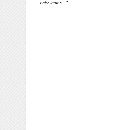
entusiasmo
…”.