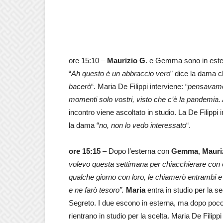
ore 15:10 –
Maurizio G
. e Gemma sono in este
“
Ah questo è un abbraccio vero
” dice la dama ch
bacerò
“. Maria De Filippi interviene: “
pensavamo 
momenti solo vostri, visto che c’è la pandemia. A
incontro viene ascoltato in studio. La De Filippi 
la dama “
no, non lo vedo interessato
“.
ore 15:15
– Dopo l’esterna con
Gemma
,
Mauri
volevo questa settimana per chiacchierare con e
qualche giorno con loro, le chiamerò entrambi e
e ne farò tesoro”.
Maria
entra in studio per la 
Segreto. I due escono in esterna, ma dopo poco 
rientrano in studio per la scelta. Maria De Filipp