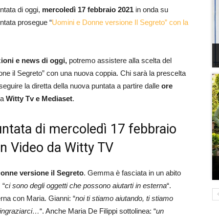
untata di oggi,
mercoledì 17 febbraio
2021
in onda su
ntata prosegue “
Uomini e Donne versione Il Segreto” con la
z
ioni e news di oggi,
potremo assistere alla scelta del
one il Segreto” con una nuova coppia. Chi sarà la prescelta
eguire la diretta della nuova puntata a partire dalle
ore
da
Witty Tv e Mediaset
.
untata di mercoledì 17 febbraio
on Video da Witty TV
onne versione il Segreto
. Gemma è fasciata in un abito
 “
ci sono degli oggetti che possono aiutarti in esterna
“.
terna con Maria. Gianni: “
noi ti stiamo aiutando, ti stiamo
ringraziarci…
“. Anche Maria De Filippi sottolinea: “
un