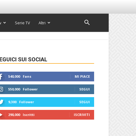
w
Serie TV
Altri
EGUICI SUI SOCIAL
540,000
Fans
MI PIACE
550,000
Follower
SEGUI
9,300
Follower
SEGUI
290,000
Iscritti
ISCRIVITI