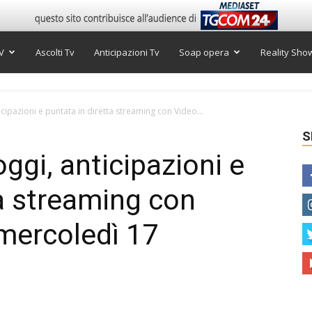
V
Ascolti Tv
Anticipazioni Tv
Soap opera
Reality Sho
cipazioni e puntata in diretta streaming con Video...
S
ggi, anticipazioni e
ta streaming con
 mercoledì 17