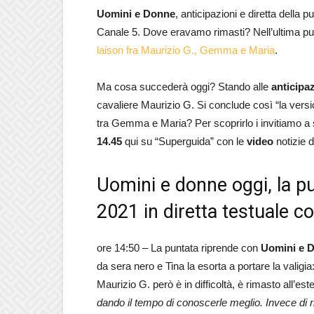
Uomini e Donne
, anticipazioni e diretta della p
Canale 5. Dove eravamo rimasti? Nell’ultima pu
laison fra Maurizio G., Gemma e Maria
.
Ma cosa succederà oggi? Stando alle
anticipa
cavaliere Maurizio G. Si conclude così “la versi
tra Gemma e Maria? Per scoprirlo i invitiamo a s
14.45
qui su “Superguida” con le
video
notizie 
Uomini e donne oggi, la p
2021 in diretta testuale c
ore 14:50 – La puntata riprende con
Uomini e D
da sera nero e Tina la esorta a portare la valigia:
Maurizio G. però è in difficoltà, è rimasto all’es
dando il tempo di conoscerle meglio. Invece di 