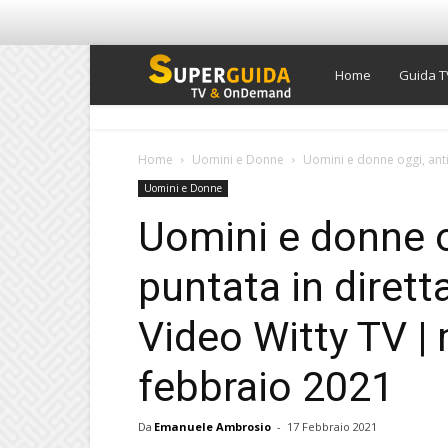
Super
Home
Guida T
Guida
Home
Uomini e Donne
Uomini e donne oggi, anti
Uomini e Donne
TV
Uomini e donne o
puntata in diret
Video Witty TV |
febbraio 2021
Da
Emanuele Ambrosio
-
17 Febbraio 2021