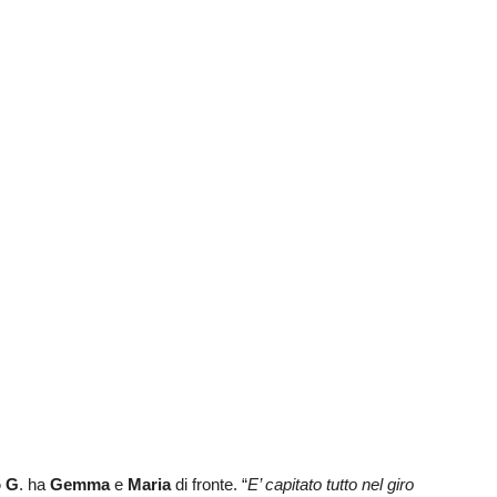
o G
. ha
Gemma
e
Maria
di fronte. “
E’ capitato tutto nel giro