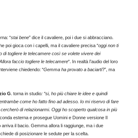
rna: “
stai bene
” dice il cavaliere, poi i due si abbracciano.
e poi gioca con i capelli, ma il cavaliere precisa “
oggi non ti
di togliere le telecamere così se volete vivere dei
llora faccio togliere le telecamere
“. In realtà l’audio del loro
interviene chiedendo: “
Gemma ha provato a baciarti
?”, ma
zio G
. torna in studio
: “si, ho più chiare le idee e quindi
ntrambe come ho fatto fino ad adesso. Io mi riservo di fare
 cercherò di relazionarmi. Oggi ho scoperto qualcosa in più
seconda esterna e prosegue Uomini e Donne versione Il
arriva il bacio. Gemma allora li raggiunge, ma i due
i chiede di posizionare le sedute per la scelta.