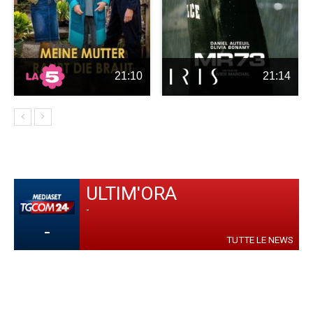
21:10
21:14
ULTIM'ORA
-
-
TUTTE LE NEWS