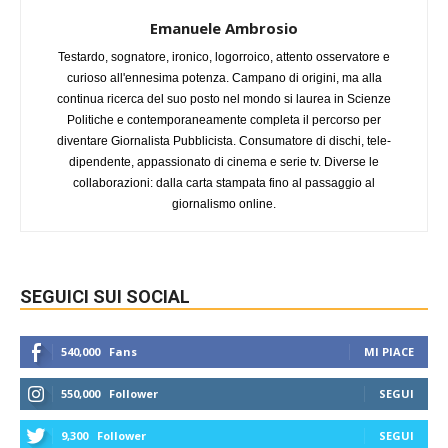
Emanuele Ambrosio
Testardo, sognatore, ironico, logorroico, attento osservatore e
curioso all'ennesima potenza. Campano di origini, ma alla
continua ricerca del suo posto nel mondo si laurea in Scienze
Politiche e contemporaneamente completa il percorso per
diventare Giornalista Pubblicista. Consumatore di dischi, tele-
dipendente, appassionato di cinema e serie tv. Diverse le
collaborazioni: dalla carta stampata fino al passaggio al
giornalismo online.
SEGUICI SUI SOCIAL
540,000
Fans
MI PIACE
550,000
Follower
SEGUI
9,300
Follower
SEGUI