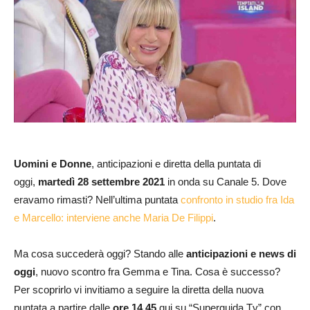
Uomini e Donne
, anticipazioni e diretta della puntata di
oggi,
martedì 28 settembre
2021
in onda su Canale 5. Dove
eravamo rimasti? Nell’ultima puntata
confronto in studio fra Ida
e Marcello: interviene anche Maria De Filippi
.
Ma cosa succederà oggi? Stando alle
anticipazioni e news di
oggi
, nuovo scontro fra Gemma e Tina. Cosa è successo?
Per scoprirlo vi invitiamo a seguire la diretta della nuova
puntata a partire dalle
ore 14.45
qui su “Superguida Tv” con