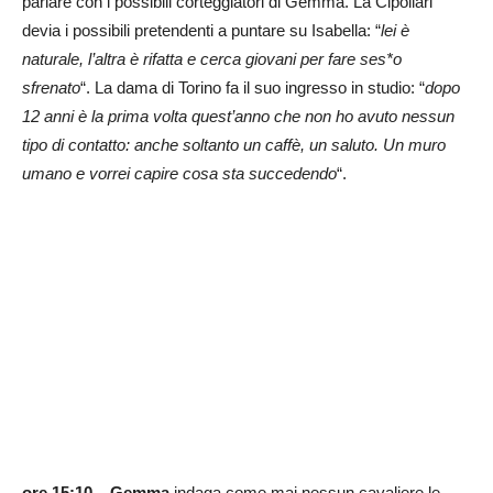
parlare con i possibili corteggiatori di Gemma. La Cipollari
devia i possibili pretendenti a puntare su Isabella: “
lei è
naturale, l’altra è rifatta e cerca giovani per fare ses*o
sfrenato
“. La dama di Torino fa il suo ingresso in studio: “
dopo
12 anni è la prima volta quest’anno che non ho avuto nessun
tipo di contatto: anche soltanto un caffè, un saluto. Un muro
umano e vorrei capire cosa sta succedendo
“.
ore 15:10 –
Gemma
indaga come mai nessun cavaliere le