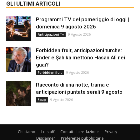
GLI ULTIMI ARTICOLI
Programmi TV del pomeriggio di oggi |
domenica 9 agosto 2026
9 Agosto 2026
Anticipazioni Tv
Forbidden fruit, anticipazioni turche:
Ender e Şahika mettono Hasan Alì nei
guai?
9 Agosto 2026
Forbidden fruit
Racconto di una notte, trama e
anticipazioni puntate serali 9 agosto
9 Agosto 2026
Soap
Chi siamo
Lo staff
Contatta la redazione
Privacy
Disclaimer
Preferenze pubblicitarie