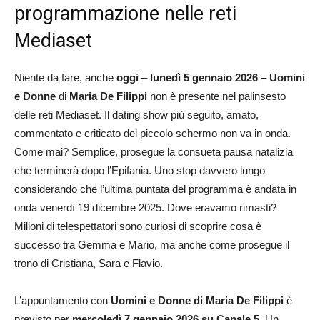
programmazione nelle reti
Mediaset
Niente da fare, anche
oggi
–
lunedì 5 gennaio
2026
–
Uomini
e Donne
di
Maria De Filippi
non è presente nel palinsesto
delle reti Mediaset. Il dating show più seguito, amato,
commentato e criticato del piccolo schermo non va in onda.
Come mai? Semplice, prosegue la consueta pausa natalizia
che terminerà dopo l’Epifania. Uno stop davvero lungo
considerando che l’ultima puntata del programma è andata in
onda venerdì 19 dicembre 2025. Dove eravamo rimasti?
Milioni di telespettatori sono curiosi di scoprire cosa è
successo tra Gemma e Mario, ma anche come prosegue il
trono di Cristiana, Sara e Flavio.
L’appuntamento con
Uomini e Donne di Maria De Filippi
è
previsto per
mercoledì 7 gennaio 2026 su Canale 5
. Un