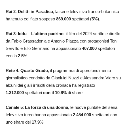
Rai 2
:
Delitti in Paradiso
, la serie televisiva franco-britannica
ha tenuto col fiato sospeso
869.000
spettatori
(5%)
.
Rai 3
:
Iddu – L’ultimo padrino
, il film del 2024 scritto e diretto
da Fabio Grassadonia e Antonio Piazza con protagonisti Toni
Servillo e Elio Germano ha appassionato
407.000
spettatori
con lo
2.5
%
.
Rete 4
:
Quarto Grado
, il programma di approfondimento
giornalistico condotto da Gianluigi Nuzzi e Alessandra Viero su
alcuni dei gialli irrisolti della cronaca ha registrato
1.312.000
spettatori
con il 10.8
%
di share.
Canale 5
:
La forza di una donna
, le nuove puntate del serial
televisivo turco hanno appassionato
2.454.000
spettatori con
uno share del
17.9
%.