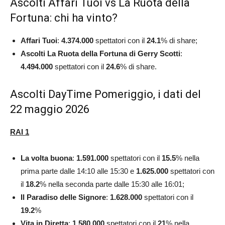
Ascolti Affari Tuoi vs La Ruota della
Fortuna: chi ha vinto?
Affari Tuoi
:
4.374.000
spettatori con il
24.1
% di share;
Ascolti La Ruota della Fortuna di Gerry Scotti
:
4.494.000
spettatori con il
24.6
% di share.
Ascolti DayTime Pomeriggio, i dati del
22 maggio 2026
RAI 1
La volta buona
:
1.591.000
spettatori con il
15.5
% nella
prima parte dalle 14:10 alle 15:30 e
1.625.000
spettatori con
il
18.2
% nella seconda parte dalle 15:30 alle 16:01;
Il Paradiso delle Signore
:
1.628.000
spettatori con il
19.2
%
Vita in Diretta
:
1.580.000
spettatori con il
21
% nella