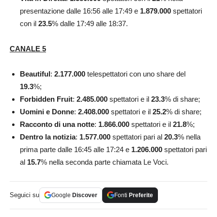
presentazione dalle 16:56 alle 17:49 e
1.879.000
spettatori
con il
23.5
% dalle 17:49 alle 18:37.
CANALE 5
Beautiful
:
2.177.000
telespettatori con uno share del
19.3
%;
Forbidden Fruit
:
2.485.000
spettatori e il
23.3
% di share;
Uomini e Donne
:
2.408.000
spettatori e il
25.2
% di share;
Racconto di una notte
:
1.866.000
spettatori e il
21.8
%;
Dentro la notizia
:
1.577.000
spettatori pari al
20.3
% nella
prima parte dalle 16:45 alle 17:24 e
1.206.000
spettatori pari
al
15.7
% nella seconda parte chiamata Le Voci.
Seguici su
Google
Discover
Fonti
Preferite