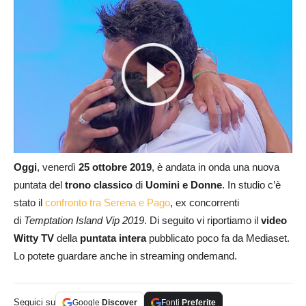
Oggi
, venerdì
25 ottobre 2019
, è andata in onda una nuova
puntata del
trono classico
di
Uomini e Donne
. In studio c’è
stato il
confronto tra Serena e Pago
, ex concorrenti
di
Temptation Island Vip 2019
. Di seguito vi riportiamo il
video
Witty TV
della
puntata intera
pubblicato poco fa da Mediaset.
Lo potete guardare anche in streaming ondemand.
Seguici su
Google
Discover
Fonti
Preferite