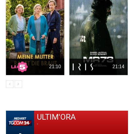
21:10
21:14
ULTIM'ORA
-
-