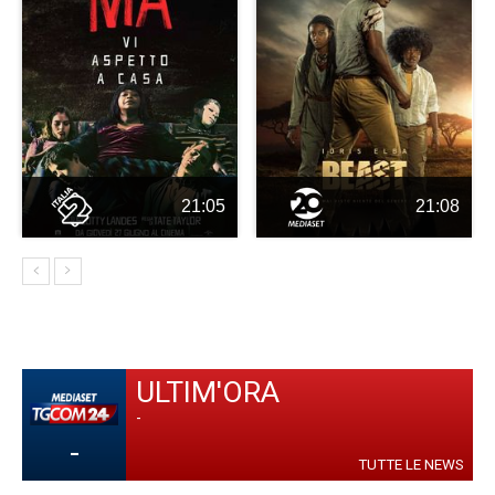
21:05
21:08
ULTIM'ORA
-
-
TUTTE LE NEWS