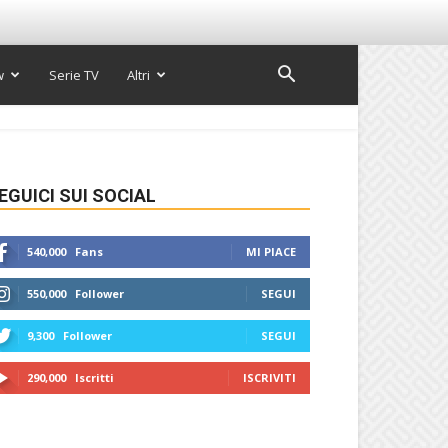
w
Serie TV
Altri
EGUICI SUI SOCIAL
540,000
Fans
MI PIACE
550,000
Follower
SEGUI
9,300
Follower
SEGUI
290,000
Iscritti
ISCRIVITI