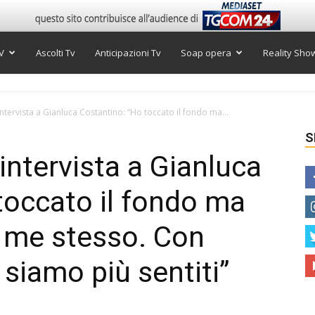
V
Ascolti Tv
Anticipazioni Tv
Soap opera
Reality Sho
tervista a Gianluca Costantino: “Ho toccato il fondo ma...
S
intervista a Gianluca
toccato il fondo ma
a me stesso. Con
siamo più sentiti”