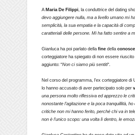
A
Maria De Filippi
, la conduttrice del dating sh
devo aggiungere nulla, ma a livello umano mi ha
semplicità, la sua empatia e la capacità di comp
caratteriali delle persone. Mi ha fatto sentire a 
Gianluca ha poi parlato della
fine
della
conosce
corteggiatore ha spiegato di non essere riuscit
aggiunto: “
Non ci siamo più sentiti
“.
Nel corso del programma, l’ex corteggiatore di U
lo hanno accusato di aver partecipato solo per
v
una persona molto riflessiva ed apprezzo le cri
nonostante l’agitazione e la poca tranquillità, 
critiche non mi hanno ferito, perché chi va in
tel
non è l’unico scopo: una
volta lì dentro, le emoz
Gianluca Costantino ha da poco dato vita ad u