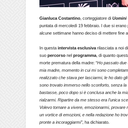
Gianluca Costantino
, corteggiatore di
Uomini
puntata di mercoledì 19 febbraio. I due si erano
alcune settimane hanno deciso di mettere fine al
In questa
intervista esclusiva
rilasciata a noi 
suo
percorso
nel
programma
, di quanto quest
morte prematura della madre: “
Ho passato due a
mia madre,
momento in cui mi sono completame
realizzato che stava per lasciarmi, le ho dato gli
sono trovato immerso nello sconforto, senza la 
bastasse, poco dopo si è conclusa anche la mi
rialzarmi. Ripartire da me stesso era
l’unica sc
Volevo tornare a
vivere, emozionarmi, provare n
un
vortice di emozioni, e nella redazione ho tro
pronte a incoraggiarmi”
, ha dichiarato.