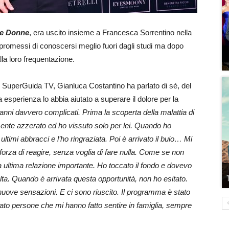
 e Donne
, era uscito insieme a Francesca Sorrentino nella
 promessi di conoscersi meglio fuori dagli studi ma dopo
la loro frequentazione.
di SuperGuida TV, Gianluca Costantino ha parlato di sé, del
a esperienza lo abbia aiutato a superare il dolore per la
nni davvero complicati. Prima la scoperta della malattia di
nte azzerato ed ho vissuto solo per lei. Quando ho
 ultimi abbracci e l’ho ringraziata. Poi è
arrivato il buio… Mi
forza di reagire, senza
voglia di fare nulla. Come se non
a ultima
relazione importante. Ho toccato il fondo e dovevo
elta. Quando è arrivata questa opportunità, non ho esitato.
uove sensazioni. E ci sono riuscito. Il programma è stato
vato persone che mi hanno fatto sentire in
famiglia, sempre