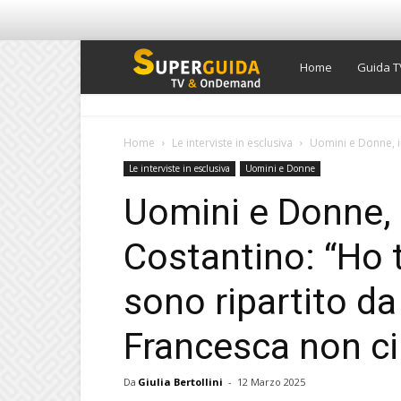
Super
Home
Guida T
Guida
Home
Le interviste in esclusiva
Uomini e Donne, in
Le interviste in esclusiva
Uomini e Donne
TV
Uomini e Donne, 
Costantino: “Ho 
sono ripartito d
Francesca non ci 
Da
Giulia Bertollini
-
12 Marzo 2025