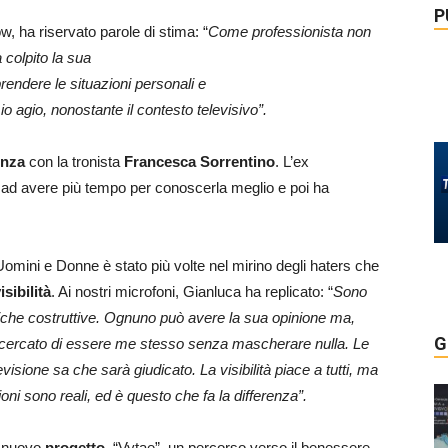
P
ow, ha riservato parole di stima: “
Come professionista non
 colpito la sua
rendere le situazioni personali e
mio agio, nonostante il contesto televisivo”.
nza
con la tronista
Francesca Sorrentino
. L’ex
o ad avere più tempo per conoscerla meglio e poi ha
omini e Donne è stato più volte nel mirino degli haters che
isibilità
. Ai nostri microfoni, Gianluca ha replicato: “
Sono
tiche costruttive. Ognuno può avere la
sua opinione ma,
G
ho cercato di essere me
stesso senza mascherare nulla. Le
evisione sa che sarà giudicato. La visibilità piace a tutti, ma
ioni sono reali, ed è questo che fa la differenza”.
n nuovo
progetto
, “Vytae”, un percorso verso il benessere