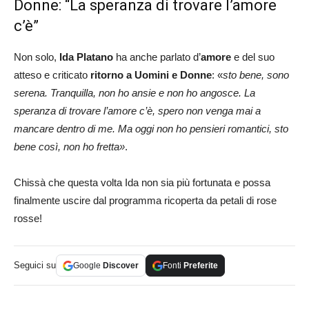
Donne: “La speranza di trovare l’amore
c’è”
Non solo,
Ida Platano
ha anche parlato d’
amore
e del suo
atteso e criticato
ritorno a Uomini e Donne
: «
sto bene, sono
serena. Tranquilla, non ho ansie e non ho angosce. La
speranza di trovare l’amore c’è, spero non venga mai a
mancare dentro di me. Ma oggi non ho pensieri romantici, sto
bene così, non ho fretta»
.
Chissà che questa volta Ida non sia più fortunata e possa
finalmente uscire dal programma ricoperta da petali di rose
rosse!
Seguici su
Google
Discover
Fonti
Preferite