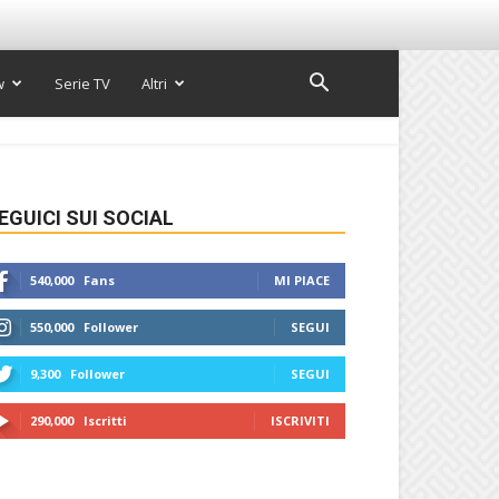
w
Serie TV
Altri
EGUICI SUI SOCIAL
540,000
Fans
MI PIACE
550,000
Follower
SEGUI
9,300
Follower
SEGUI
290,000
Iscritti
ISCRIVITI