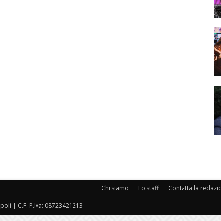
Chi siamo
Lo staff
Contatta la redazi
oli | C.F. P.Iva: 08723421213