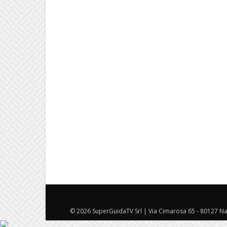
© 2026 SuperGuidaTV Srl | Via Cimarosa 65 - 80127 Nap