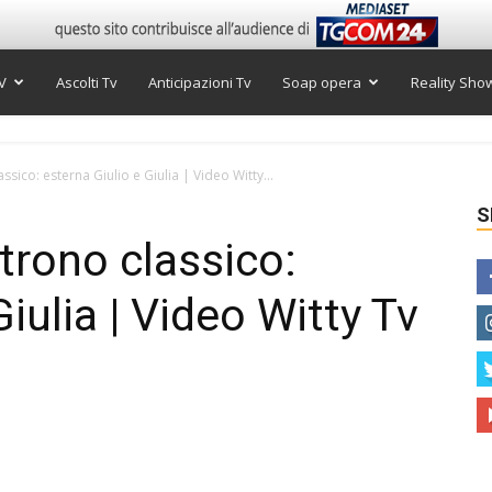
V
Ascolti Tv
Anticipazioni Tv
Soap opera
Reality Sho
sico: esterna Giulio e Giulia | Video Witty...
S
trono classico:
Giulia | Video Witty Tv