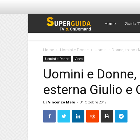
Super
Home
Guida T
Guida
Home
Uomini e Donne
Uomini e Donne, trono clas
Uomini e Donne
Video
TV
Uomini e Donne, 
esterna Giulio e 
Da
Vincenzo Mele
-
31 Ottobre 2019