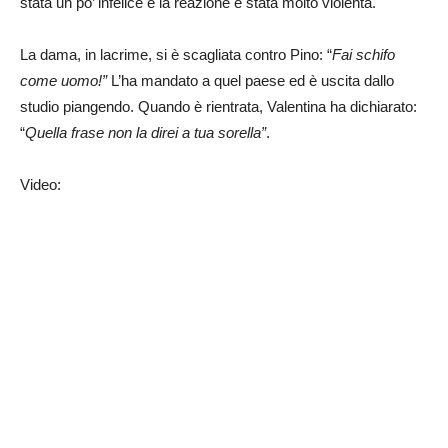
stata un po’ infelice e la reazione è stata molto violenta.
La dama, in lacrime, si è scagliata contro Pino: “
Fai schifo
come uomo!”
L’ha mandato a quel paese ed è uscita dallo
studio piangendo. Quando è rientrata, Valentina ha dichiarato:
“
Quella frase non la direi a tua sorella”
.
Video: