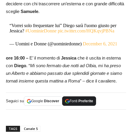
decidere con chi trascorrere un’esterna e con grande difficoltà
sceglie
Samuele
.
“Vorrei solo frequentare lui” Diego sarà l'uomo giusto per
Jessica?
#UominieDonne
pic.twitter.com/HQKqvjPBNa
— Uomini e Donne (@uominiedonne)
December 6, 2021
ore 16:00 –
E’ il momento di
Jessica
che è uscita in esterna
con
Diego
. “
Mi sono fermato due notti ad Olbia, mi ha preso
un Alberto e abbiamo passato due splendidi giornate e siamo
tornati insieme questa mattina a Roma
” – dice il cavaliere.
Seguici su
Google
Discover
Fonti
Preferite
TAGS
Canale 5