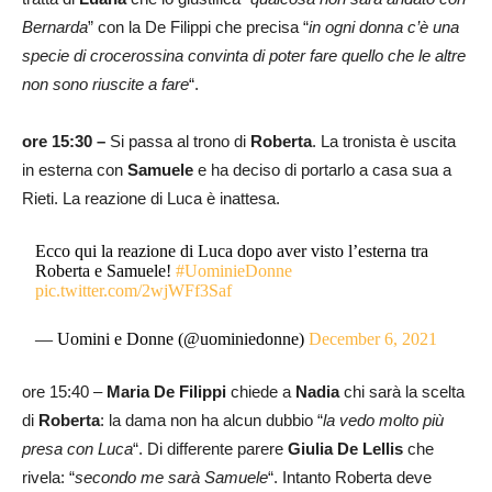
Bernarda
” con la De Filippi che precisa “
in ogni donna c’è una
specie di crocerossina convinta di poter fare quello che le altre
non sono riuscite a fare
“.
ore 15:30 –
Si passa al trono di
Roberta
. La tronista è uscita
in esterna con
Samuele
e ha deciso di portarlo a casa sua a
Rieti. La reazione di Luca è inattesa.
Ecco qui la reazione di Luca dopo aver visto l’esterna tra
Roberta e Samuele!
#UominieDonne
pic.twitter.com/2wjWFf3Saf
— Uomini e Donne (@uominiedonne)
December 6, 2021
ore 15:40 –
Maria De Filippi
chiede a
Nadia
chi sarà la scelta
di
Roberta
: la dama non ha alcun dubbio “
la vedo molto più
presa con Luca
“. Di differente parere
Giulia De Lellis
che
rivela: “
secondo me sarà Samuele
“. Intanto Roberta deve