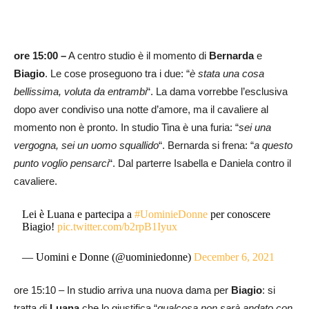
ore 15:00 –
A centro studio è il momento di
Bernarda
e
Biagio
. Le cose proseguono tra i due: “
è stata una cosa
bellissima, voluta da entrambi
“. La dama vorrebbe l’esclusiva
dopo aver condiviso una notte d’amore, ma il cavaliere al
momento non è pronto. In studio Tina è una furia: “
sei una
vergogna, sei un uomo squallido
“. Bernarda si frena: “
a questo
punto voglio pensarci
“. Dal parterre Isabella e Daniela contro il
cavaliere.
Lei è Luana e partecipa a
#UominieDonne
per conoscere
Biagio!
pic.twitter.com/b2rpB1Iyux
— Uomini e Donne (@uominiedonne)
December 6, 2021
ore 15:10 – In studio arriva una nuova dama per
Biagio
: si
tratta di
Luana
che lo giustifica “
qualcosa non sarà andato con