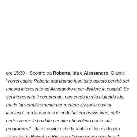
ore 15:30 – Scontro tra
Roberta
,
Ida
e
Alessandro
. Gianni:
“
vorrei capire Roberta stai tirando fuori tutto questo perchè sei
ancora interessato ad Alessandro o per dividere la coppia? Se
sei interessata ti comprendo, non credo tu stia aiutando Ida,
ma lo fai semplicemente per mettere zizzania così si
lasciano
“, ma la dama si difende “
lui era bravissimo, delle
certezze me le ha date per dire che volevo uscire dal
programma
“. Ida è convinta che la rabbia di Ida sia legata
all’uscita tra Roberta e Riccardo: “
devi essere più chiara
“.