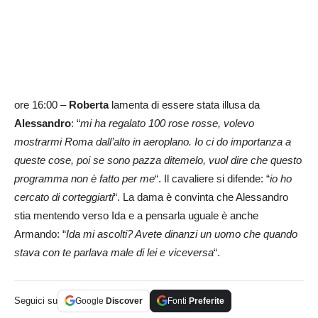
ore 16:00 –
Roberta
lamenta di essere stata illusa da
Alessandro
: “
mi ha regalato 100 rose rosse, volevo
mostrarmi Roma dall’alto in aeroplano. Io ci do importanza a
queste cose, poi se sono pazza ditemelo, vuol dire che questo
programma non è fatto per me
“. Il cavaliere si difende: “
io ho
cercato di corteggiarti
“. La dama è convinta che Alessandro
stia mentendo verso Ida e a pensarla uguale è anche
Armando: “
Ida mi ascolti? Avete dinanzi un uomo che quando
stava con te parlava male di lei e viceversa
“.
Seguici su
Google
Discover
Fonti
Preferite