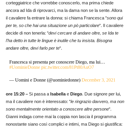
corteggiatrice che vorrebbe conoscerlo, ma prima chiede
ancora ad Ida di riprovarci, ma la dama non se la sente. Allora
il cavaliere fa entrare la donna: si chiama Francesca “
sono qui
per te, so che hai una situazione un pò particolare
“. Il cavaliere
decide di non tenerla: “
devi cercare di andare oltre, se Ida te
l’ha detto in tutte le lingue è inutile che tu insista. Bisogna
andare oltre, devi farlo per te
“.
Francesca si presenta per conoscere Diego, ma lui…
#UominieDonne
pic.twitter.com/81Pt80AuO7
— Uomini e Donne (@uominiedonne)
December 3, 2021
ore 15:20 –
Si passa a
Isabella
e
Diego
. Due signore per lui,
ma il cavaliere non è interessato: “
le ringrazio davvero, ma non
sono mentalmente orientato a conoscere altre persone
“.
Gianni indaga come mai la coppia non lascia il programma
nonostante siano così complici e intimi, ma Diego si giustifica: