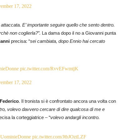
ember 17, 2022
ttaccata. E’ importante seguire quello che sento dentro.
rchè non coglierla?”.
La dama dopo il no a Giovanni punta
ianni
precisa: “
sei cambiata, dopo Ennio hai cercato
nieDonne
pic.twitter.com/RvvEFwmtjK
ember 17, 2022
Federico
. Il tronista si è confrontato ancora una volta con
ntro, volevo davvero cercare di dire qualcosa di me e
ecisa la corteggiatrice – “
volevo andargli incontro.
#UominieDonne
pic.twitter.com/JtbJOztLZF