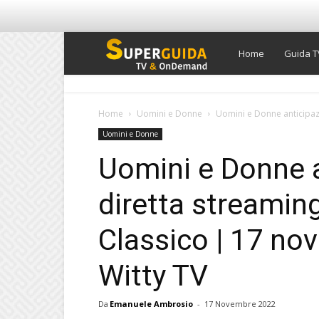
Super
Home
Guida T
Guida
Home
Uomini e Donne
Uomini e Donne anticipazi
Uomini e Donne
TV
Uomini e Donne a
diretta streamin
Classico | 17 n
Witty TV
Da
Emanuele Ambrosio
-
17 Novembre 2022