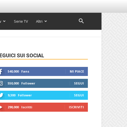
w
Serie TV
Altri
EGUICI SUI SOCIAL
540,000
Fans
MI PIACE
550,000
Follower
SEGUI
9,300
Follower
SEGUI
290,000
Iscritti
ISCRIVITI