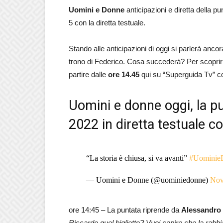
Uomini e Donne
anticipazioni e diretta della pu
5 con la diretta testuale.
Stando alle anticipazioni di oggi si parlerà anc
trono di Federico. Cosa succederà? Per scoprirlo
partire dalle
ore 14.45
qui su “Superguida Tv” c
Uomini e donne oggi, la p
2022 in diretta testuale c
“La storia è chiusa, si va avanti”
#Uominie
— Uomini e Donne (@uominiedonne)
Nov
ore 14:45 – La puntata riprende da
Alessandro
Riccardo quel biglietto? Vuoi capire che la rabbi