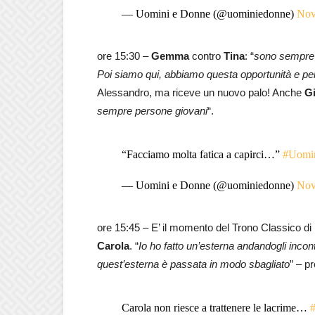
— Uomini e Donne (@uominiedonne)
Nov
ore 15:30 –
Gemma
contro
Tina
: “
sono sempre a
Poi siamo qui, abbiamo questa opportunità e pe
Alessandro, ma riceve un nuovo palo! Anche
G
sempre persone giovani
“.
“Facciamo molta fatica a capirci…”
#Uomi
— Uomini e Donne (@uominiedonne)
Nov
ore 15:45 – E’ il momento del Trono Classico di
Carola
. “
Io ho fatto un’esterna andandogli inco
quest’esterna è passata in modo sbagliato
” – pr
Carola non riesce a trattenere le lacrime…