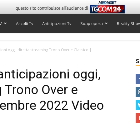
V
Ascolti Tv
Anticipazioni Tv
Soap opera
Reality Sho
oni oggi, diretta streaming Trono Over e Classico |...
S
nticipazioni oggi,
g Trono Over e
ovembre 2022 Video