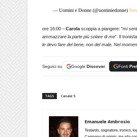
— Uomini e Donne (@uominiedonne)
Nov
ore 16:00 –
Carola
scoppia a piangere: “
mi sen
ammazzare la parte più solare di me
“. Il tronis
le devo fare del bene, non del male. Nel momento
Seguici su
Google
Discover
Fonti
Pre
TAGS
Canale 5
Emanuele Ambrosio
Testardo, sognatore, ironico, l
Campano di origini, ma alla con