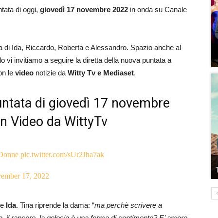
ntata di oggi,
giovedì 17
novembre 2022
in onda su Canale
ora di Ida, Riccardo, Roberta e Alessandro. Spazio anche al
 vi invitiamo a seguire la diretta della nuova puntata a
on le
video
notizie da
Witty Tv e Mediaset
.
untata di giovedì 17 novembre
on Video da WittyTv
Donne
pic.twitter.com/sUr2Jha7ak
ember 17, 2022
e
Ida
. Tina riprende la dama: “
ma perchè scrivere a
a, il rancore, la gelosia è una forma di sentimento? E’ amore