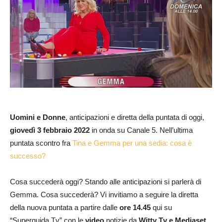
Uomini e Donne
, anticipazioni e diretta della puntata di oggi,
giovedì 3 febbraio
2022
in onda su Canale 5. Nell’ultima
puntata scontro fra
Tina e Gemma per una sedia: cosa è
successo?
Cosa succederà oggi? Stando alle anticipazioni si parlerà di
Gemma. Cosa succederà? Vi invitiamo a seguire la diretta
della nuova puntata a partire dalle
ore 14.45
qui su
“Superguida Tv” con le
video
notizie da
Witty Tv e Mediaset
.