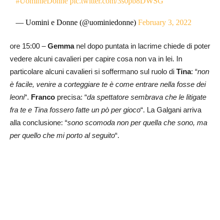
#UominieDonne
pic.twitter.com/3s0pb8DWSG
— Uomini e Donne (@uominiedonne)
February 3, 2022
ore 15:00 –
Gemma
nel dopo puntata in lacrime chiede di poter
vedere alcuni cavalieri per capire cosa non va in lei. In
particolare alcuni cavalieri si soffermano sul ruolo di
Tina
: “
non
è facile, venire a corteggiare te è come entrare nella fosse dei
leoni
“.
Franco
precisa: “
da spettatore sembrava che le litigate
fra te e Tina fossero fatte un pò per gioco
“. La Galgani arriva
alla conclusione: “
sono scomoda non per quella che sono, ma
per quello che mi porto al seguito
“.