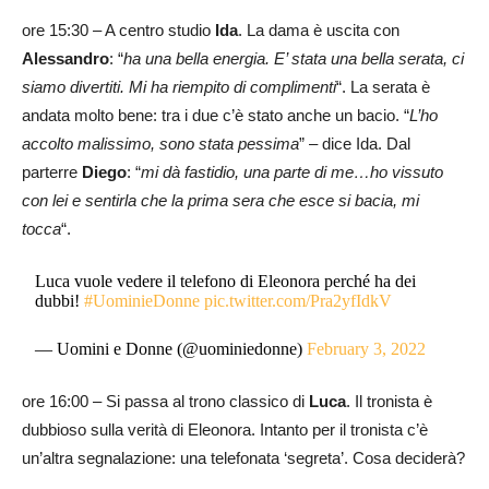
ore 15:30 – A centro studio
Ida
. La dama è uscita con
Alessandro
: “
ha una bella energia. E’ stata una bella serata, ci
siamo divertiti. Mi ha riempito di complimenti
“. La serata è
andata molto bene: tra i due c’è stato anche un bacio. “
L’ho
accolto malissimo, sono stata pessima
” – dice Ida. Dal
parterre
Diego
: “
mi dà fastidio, una parte di me…ho vissuto
con lei e sentirla che la prima sera che esce si bacia, mi
tocca
“.
Luca vuole vedere il telefono di Eleonora perché ha dei
dubbi!
#UominieDonne
pic.twitter.com/Pra2yfIdkV
— Uomini e Donne (@uominiedonne)
February 3, 2022
ore 16:00 – Si passa al trono classico di
Luca
. Il tronista è
dubbioso sulla verità di Eleonora. Intanto per il tronista c’è
un’altra segnalazione: una telefonata ‘segreta’. Cosa deciderà?