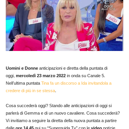
Uomini e Donne
anticipazioni e diretta della puntata di
oggi,
mercoledì 23
marzo 2022
in onda su Canale 5.
Nell’ultima puntata
Tina fa un discorso a Ida invitandola a
credere di più in se stessa
.
Cosa succederà oggi? Stando alle anticipazioni di oggi si
parlerà di Gemma e di un nuovo cavaliere. Cosa succederà?
Vi invitiamo a seguire la diretta della nuova puntata a partire
dalle
ore 14.45
qui su “Superguida Tv” con le
video
notizie