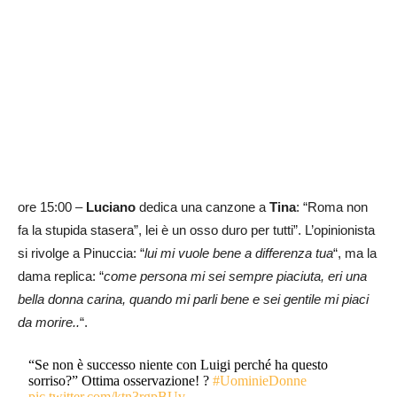
ore 15:00 –
Luciano
dedica una canzone a
Tina
: “Roma non
fa la stupida stasera”, lei è un osso duro per tutti”. L’opinionista
si rivolge a Pinuccia: “
lui mi vuole bene a differenza tua
“, ma la
dama replica: “
come persona mi sei sempre piaciuta, eri una
bella donna carina, quando mi parli bene e sei gentile mi piaci
da morire..
“.
“Se non è successo niente con Luigi perché ha questo
sorriso?” Ottima osservazione! ?
#UominieDonne
pic.twitter.com/ktn3rgpBUv