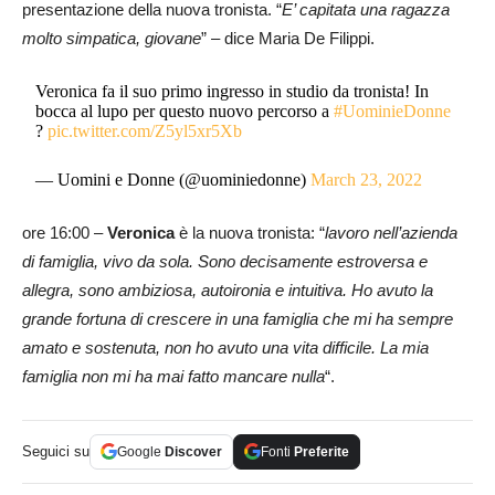
presentazione della nuova tronista. “
E’ capitata una ragazza
molto simpatica, giovane
” – dice Maria De Filippi.
Veronica fa il suo primo ingresso in studio da tronista! In
bocca al lupo per questo nuovo percorso a
#UominieDonne
?
pic.twitter.com/Z5yl5xr5Xb
— Uomini e Donne (@uominiedonne)
March 23, 2022
ore 16:00 –
Veronica
è la nuova tronista: “
lavoro nell’azienda
di famiglia, vivo da sola.
Sono decisamente estroversa e
allegra, sono ambiziosa, autoironia e intuitiva. Ho avuto la
grande fortuna di crescere in una famiglia che mi ha sempre
amato e sostenuta, non ho avuto una vita difficile. La mia
famiglia non mi ha mai fatto mancare nulla
“.
Seguici su
Google
Discover
Fonti
Preferite