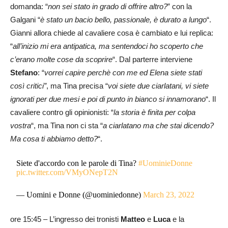
domanda: “
non sei stato in grado di offrire altro?
” con la
Galgani “
è stato un bacio bello, passionale, è durato a lungo
“.
Gianni allora chiede al cavaliere cosa è cambiato e lui replica:
“
all’inizio mi era antipatica, ma sentendoci ho scoperto che
c’erano molte cose da scoprire
“. Dal parterre interviene
Stefano
: “
vorrei capire perchè con me ed Elena siete stati
così critici”
, ma Tina precisa “
voi siete due ciarlatani, vi siete
ignorati per due mesi e poi di punto in bianco si innamorano
“. Il
cavaliere contro gli opinionisti: “
la storia è finita per colpa
vostra
“, ma Tina non ci sta “
a ciarlatano ma che stai dicendo?
Ma cosa ti abbiamo detto?
“.
Siete d'accordo con le parole di Tina?
#UominieDonne
pic.twitter.com/VMyONepT2N
— Uomini e Donne (@uominiedonne)
March 23, 2022
ore 15:45 – L’ingresso dei tronisti
Matteo
e
Luca
e la