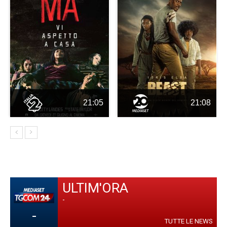
21:05
21:08
ULTIM'ORA
-
-
TUTTE LE NEWS