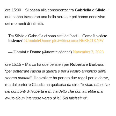
ore 15:00 – Si passa alla conoscenza tra
Gabriella
e
Silvio
. I
due hanno trascorso una bella serata e poi hanno condiviso
dei momenti di intimità.
Tra Silvio e Gabriella ci sono stati dei baci… Come li vedete
insieme?
#UominieDonne
pic.twitter.com/cN6RF41KNW
— Uomini e Donne (@uominiedonne)
November 3, 2023
ore 15:15 – Marco ha due pensieri per
Roberta
e
Barbara
:
“
per sotterrare l’ascia di guerra e per il vostro annuncio della
scorsa
puntata
“. Il cavaliere ha portato due regali per le dame,
ma dal parterre Claudia ha qualcosa da dire: “
è stato offensivo
nei confronti di Roberta e mi ha detto che non avrebbe mai
avuto alcun interesse verso di lei. Sei falsissimo
“.