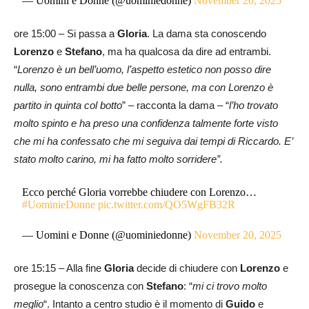
— Uomini e Donne (@uominiedonne)
November 20, 2025
ore 15:00 – Si passa a
Gloria
. La dama sta conoscendo
Lorenzo
e
Stefano
, ma ha qualcosa da dire ad entrambi.
“
Lorenzo è un bell’uomo, l’aspetto estetico non posso dire
nulla, sono entrambi due belle persone, ma con Lorenzo è
partito in quinta col botto
” – racconta la dama – “
l’ho trovato
molto spinto e ha preso una confidenza talmente forte visto
che mi ha confessato che mi seguiva dai tempi di Riccardo. E’
stato molto carino, mi ha fatto molto sorridere”.
Ecco perché Gloria vorrebbe chiudere con Lorenzo…
#UominieDonne
pic.twitter.com/QO5WgFB32R
— Uomini e Donne (@uominiedonne)
November 20, 2025
ore 15:15 – Alla fine
Gloria
decide di chiudere con
Lorenzo
e
prosegue la conoscenza con
Stefano
: “
mi ci trovo molto
meglio
“. Intanto a centro studio è il momento di
Guido
e