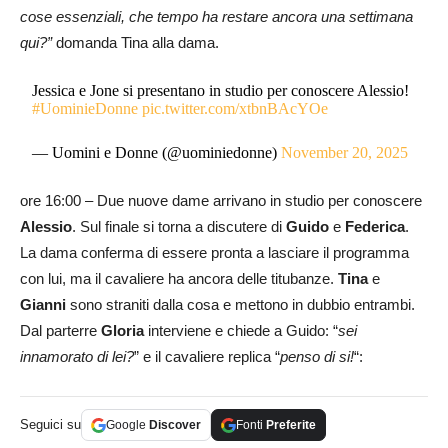
cose essenziali, che tempo ha restare ancora una settimana
qui?”
domanda Tina alla dama.
Jessica e Jone si presentano in studio per conoscere Alessio!
#UominieDonne
pic.twitter.com/xtbnBAcYOe
— Uomini e Donne (@uominiedonne)
November 20, 2025
ore 16:00 – Due nuove dame arrivano in studio per conoscere
Alessio
. Sul finale si torna a discutere di
Guido
e
Federica
.
La dama conferma di essere pronta a lasciare il programma
con lui, ma il cavaliere ha ancora delle titubanze.
Tina
e
Gianni
sono straniti dalla cosa e mettono in dubbio entrambi.
Dal parterre
Gloria
interviene e chiede a Guido: “
sei
innamorato di lei?
” e il cavaliere replica “
penso di si!
“:
Seguici su
Google
Discover
Fonti
Preferite