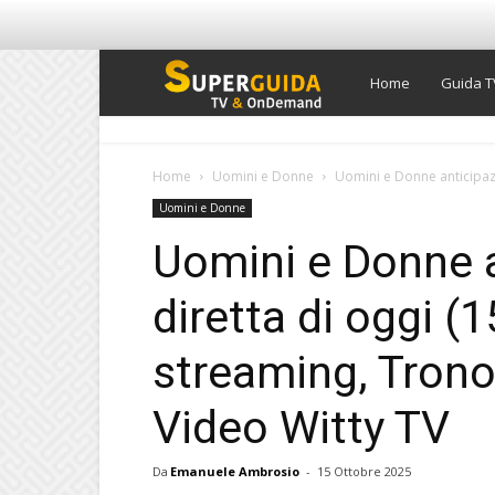
Super
Home
Guida T
Guida
Home
Uomini e Donne
Uomini e Donne anticipazio
Uomini e Donne
TV
Uomini e Donne a
diretta di oggi (
streaming, Trono
Video Witty TV
Da
Emanuele Ambrosio
-
15 Ottobre 2025