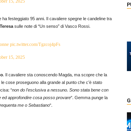
ober 15, 2025
P
 ha festeggiato 95 anni. Il cavaliere spegne le candeline tra
 Teresa
sulle note di “Un senso” di Vasco Rossi.
onne
pic.twitter.com/Tgzcoj4pFs
ober 15, 2025
io
. Il cavaliere sta conoscendo Magda, ma scopre che la
e le cose proseguono alla grande al punto che c’è stato
cisa: “
non do l’esclusiva a nessuno. Sono stata bene con
ere ed approfondire cosa posso provare
“. Gemma punge la
G
frequenta me o Sebastiano
“.