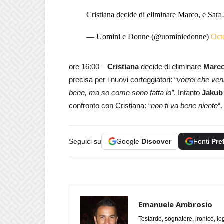
Cristiana decide di eliminare Marco, e Sa
— Uomini e Donne (@uominiedonne)
Oct
ore 16:00 –
Cristiana
decide di eliminare
Marc
precisa per i nuovi corteggiatori: “
vorrei che ven
bene, ma so come sono fatta io”
. Intanto
Jakub
confronto con Cristiana: “
non ti va bene niente
“.
Seguici su
Google
Discover
Fonti
Pre
Emanuele Ambrosio
Testardo, sognatore, ironico, l