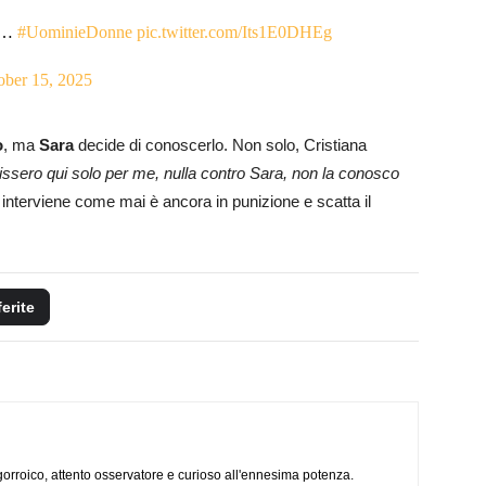
ra…
#UominieDonne
pic.twitter.com/Its1E0DHEg
ober 15, 2025
o
, ma
Sara
decide di conoscerlo. Non solo, Cristiana
issero qui solo per me, nulla contro Sara, non la conosco
interviene come mai è ancora in punizione e scatta il
ferite
ogorroico, attento osservatore e curioso all'ennesima potenza.