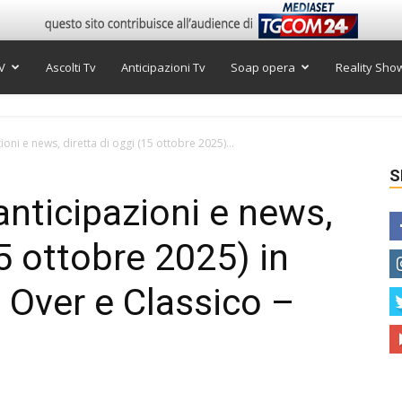
V
Ascolti Tv
Anticipazioni Tv
Soap opera
Reality Sho
ni e news, diretta di oggi (15 ottobre 2025)...
S
nticipazioni e news,
15 ottobre 2025) in
 Over e Classico –