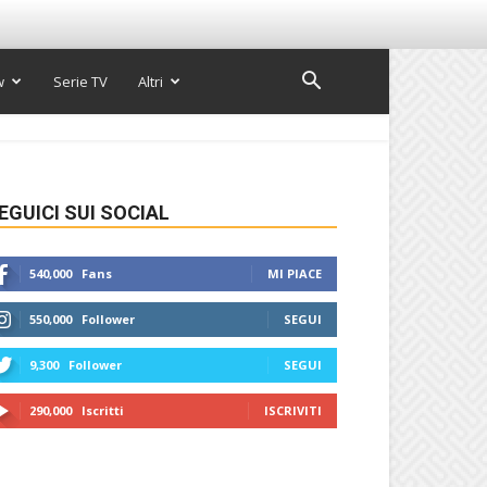
w
Serie TV
Altri
EGUICI SUI SOCIAL
540,000
Fans
MI PIACE
550,000
Follower
SEGUI
9,300
Follower
SEGUI
290,000
Iscritti
ISCRIVITI