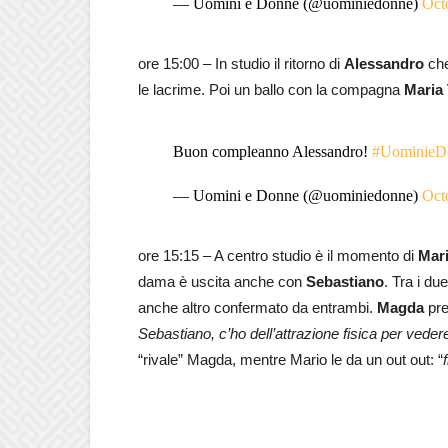
— Uomini e Donne (@uominiedonne)
Oct
ore 15:00 – In studio il ritorno di
Alessandro
che
le lacrime. Poi un ballo con la compagna
Maria
Buon compleanno Alessandro!
#UominieD
— Uomini e Donne (@uominiedonne)
Oct
ore 15:15 – A centro studio è il momento di
Mar
dama è uscita anche con
Sebastiano
. Tra i du
anche altro confermato da entrambi.
Magda
pre
Sebastiano, c’ho dell’attrazione fisica per ved
“rivale” Magda, mentre Mario le da un out out: “