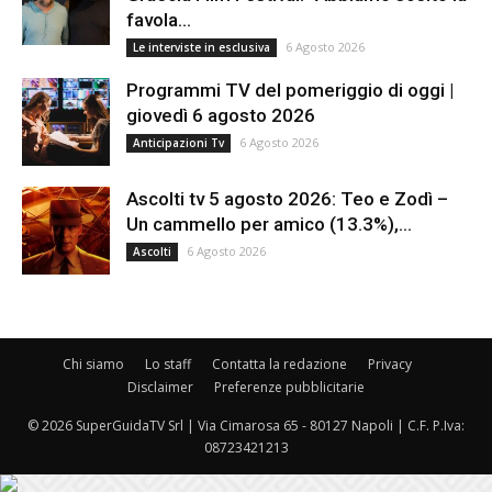
favola...
6 Agosto 2026
Le interviste in esclusiva
Programmi TV del pomeriggio di oggi |
giovedì 6 agosto 2026
6 Agosto 2026
Anticipazioni Tv
Ascolti tv 5 agosto 2026: Teo e Zodì –
Un cammello per amico (13.3%),...
6 Agosto 2026
Ascolti
Chi siamo
Lo staff
Contatta la redazione
Privacy
Disclaimer
Preferenze pubblicitarie
© 2026 SuperGuidaTV Srl | Via Cimarosa 65 - 80127 Napoli | C.F. P.Iva:
08723421213