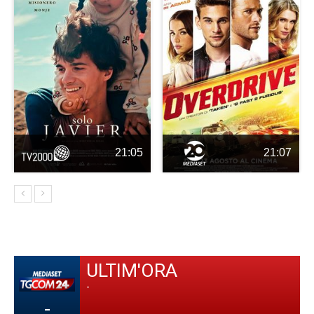
21:05
21:07
ULTIM'ORA
-
-