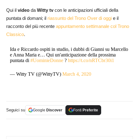
Qui il
video
da
Witty tv
con le anticipazioni ufficiali della
puntata di domani; il
riassunto del Trono Over di oggi
e il
racconto del più recente
appuntamento settimanale col Trono
Classico
.
Ida e Riccardo ospiti in studio, i dubbi di Gianni su Marcello
e Anna Maria e… Qui un'anticipazione della prossima
puntata di
#UominieDonne
?
https://t.co/nRTCbr30i1
— Witty TV (@WittyTV)
March 4, 2020
Seguici su
Google
Discover
Fonti
Preferite