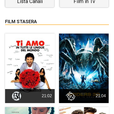
Lista Canali
Film in Tv
FILM STASERA
21:02
21:04