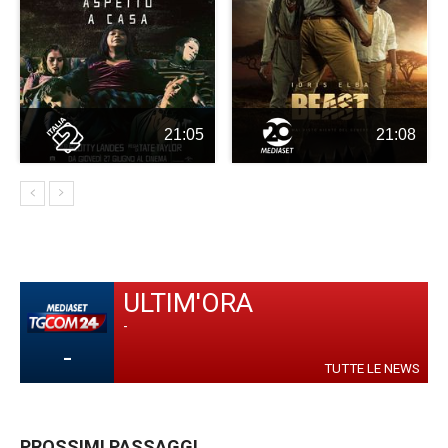
21:05
21:08
ULTIM'ORA
-
-
TUTTE LE NEWS
PROSSIMI PASSAGGI