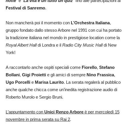
notte
” e “
La vita è un tutto un quiz
” fino alle partecipazioni al
Festival di Sanremo
.
Non mancherà poi il momento con
L’Orchestra Italiana
,
gruppo fondato dallo stesso Arbore nel 1991 con cui ha portato
la tradizione italiana nel mondo in prestigiose location come la
Royal Albert Hall
di Londra e il
Radio City Music Hall
di New
York!
A raccontarlo anche ospiti speciali come
Fiorello
,
Stefano
Bollani
,
Gigi Proietti
e gli amici di sempre
Nino Frassica
,
Ugo Porcelli
e
Marisa Laurito
. La serata regalerà al pubblico
anche qualche chicca come un’inedita registrazione audio di
Roberto Murolo e Sergio Bruni.
L’appuntamento con
Unici Renzo Arbore
è per mercoledì 15
novembre in prima serata su Rai 2
.