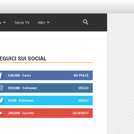
w
Serie TV
Altri
EGUICI SUI SOCIAL
540,000
Fans
MI PIACE
550,000
Follower
SEGUI
9,300
Follower
SEGUI
290,000
Iscritti
ISCRIVITI