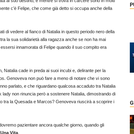
 al suo destino, e mentre si trova in carcere sono in molti
P
iamente c’è Felipe, che come già detto si occupa anche della
i di vedere al fianco di Natalia in questo periodo nero della
ra la sua solidarietà alla ragazza anche se non ha mai
i essersi innamorata di Felipe quando il suo compito era
 Natalia cade in preda ai suoi incubi e, delirante per la
arcos. Genoveva non può fare a meno di notare che vi sono
 hanno parlato, e che riguardano qualcosa accaduto tra Natalia
 lady non rinuncia però a sostenere Natalia, dimostrando di
 tra la Quesada e Marcos? Genoveva riuscirà a scoprire i
G
i, dovremo pazientare ancora qualche giorno,
quando gli
Una Vita
.