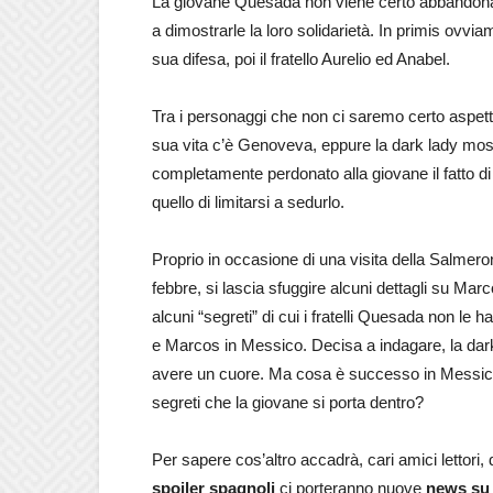
La giovane Quesada non viene certo abbandonata
a dimostrarle la loro solidarietà. In primis ovv
sua difesa, poi il fratello Aurelio ed Anabel.
Tra i personaggi che non ci saremo certo aspettat
sua vita c’è Genoveva, eppure la dark lady most
completamente perdonato alla giovane il fatto d
quello di limitarsi a sedurlo.
Proprio in occasione di una visita della Salmeron,
febbre, si lascia sfuggire alcuni dettagli su M
alcuni “segreti” di cui i fratelli Quesada non le
e Marcos in Messico. Decisa a indagare, la dark
avere un cuore. Ma cosa è successo in Messico
segreti che la giovane si porta dentro?
Per sapere cos’altro accadrà, cari amici lettor
spoiler spagnoli
ci porteranno nuove
news su 