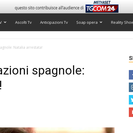
V
Ascolti Tv
Anticipazioni Tv
Soap opera
Reality Sho
pagnole: Natalia arrestata!
S
azioni spagnole:
!