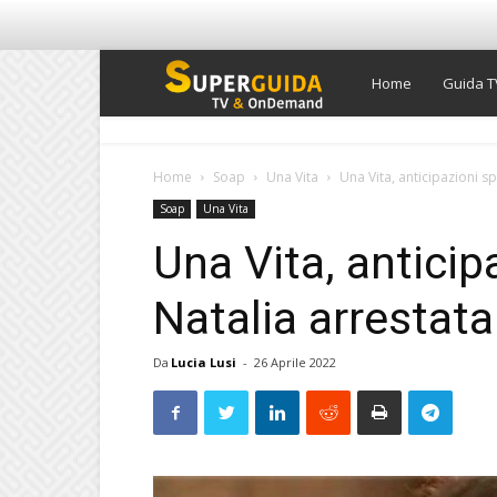
Super
Home
Guida T
Guida
Home
Soap
Una Vita
Una Vita, anticipazioni s
Soap
Una Vita
TV
Una Vita, anticip
Natalia arrestata
Da
Lucia Lusi
-
26 Aprile 2022