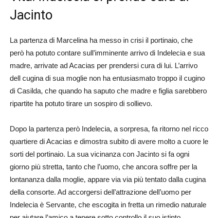
Jacinto
La partenza di Marcelina ha messo in crisi il portinaio, che
però ha potuto contare sull’imminente arrivo di Indelecia e sua
madre, arrivate ad Acacias per prendersi cura di lui. L’arrivo
dell cugina di sua moglie non ha entusiasmato troppo il cugino
di Casilda, che quando ha saputo che madre e figlia sarebbero
ripartite ha potuto tirare un sospiro di sollievo.
Dopo la partenza però Indelecia, a sorpresa, fa ritorno nel ricco
quartiere di Acacias e dimostra subito di avere molto a cuore le
sorti del portinaio. La sua vicinanza con Jacinto si fa ogni
giorno più stretta, tanto che l’uomo, che ancora soffre per la
lontananza dalla moglie, appare via via più tentato dalla cugina
della consorte. Ad accorgersi dell’attrazione dell’uomo per
Indelecia è Servante, che escogita in fretta un rimedio naturale
per aiutare l’amico a tenere sotto controllo il suo istinto.