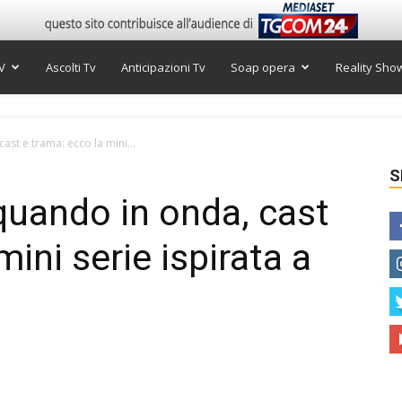
V
Ascolti Tv
Anticipazioni Tv
Soap opera
Reality Sho
st e trama: ecco la mini...
S
uando in onda, cast
mini serie ispirata a