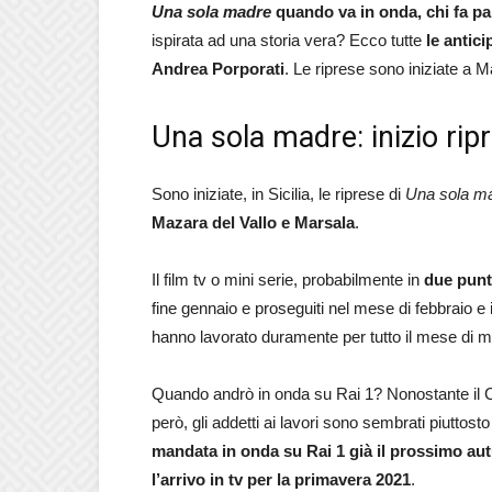
Una sola madre
quando va in onda, chi fa par
ispirata ad una storia vera? Ecco tutte
le antici
Andrea Porporati
. Le riprese sono iniziate a 
Una sola madre: inizio ri
Sono iniziate, in Sicilia, le riprese di
Una sola m
Mazara del Vallo e Marsala
.
Il film tv o mini serie, probabilmente in
due punt
fine gennaio e proseguiti nel mese di febbraio e in
hanno lavorato duramente per tutto il mese di 
Quando andrò in onda su Rai 1? Nonostante il Cov
però, gli addetti ai lavori sono sembrati piuttost
mandata in onda su Rai 1 già il prossimo au
l’arrivo in tv per la primavera 2021
.