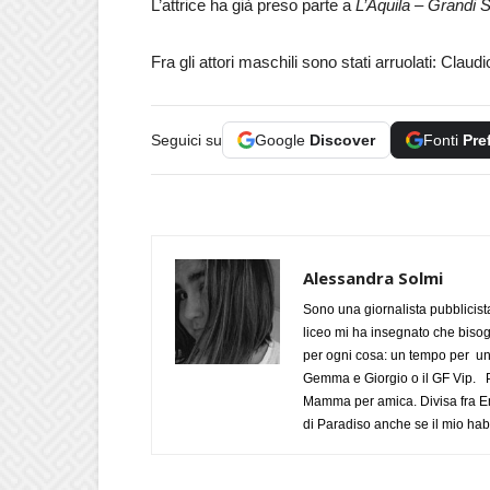
L’attrice ha già preso parte a
L’Aquila – Grandi 
Fra gli attori maschili sono stati arruolati: Cla
Seguici su
Google
Discover
Fonti
Pre
Alessandra Solmi
Sono una giornalista pubblicist
liceo mi ha insegnato che biso
per ogni cosa: un tempo per un
Gemma e Giorgio o il GF Vip. Po
Mamma per amica. Divisa fra Em
di Paradiso anche se il mio habi