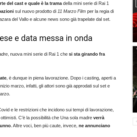
te del cast e quale è la trama
della mini serie di Rai 1
pazioni
sul nuovo prodotto di
11 Marzo Film
per la regia di
Mazara del Vallo e alcune news sono già trapelate dal set.
prese e data messa in onda
adre
, nuova mini serie di Rai 1 che
si sta girando fra
ate
, è dunque in piena lavorazione. Dopo i casting, aperti a
izio marzo, infatti, gli attori sono già approdati sul set e
marzo.
id e le restrizioni che incidono sui tempi di lavorazione,
o ottimisti. C’è la possibilità che Una sola madre
verrà
tunno
. Altre voci, ben più caute, invece,
ne annunciano