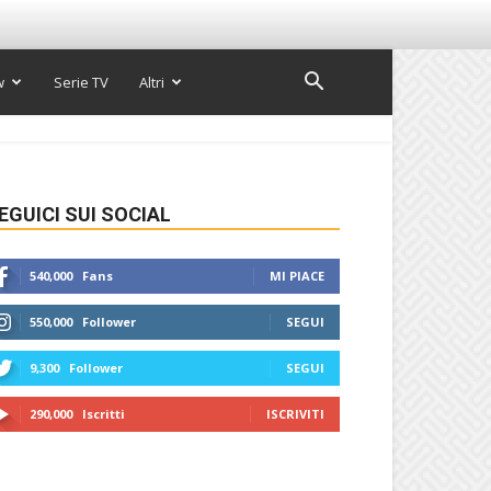
w
Serie TV
Altri
EGUICI SUI SOCIAL
540,000
Fans
MI PIACE
550,000
Follower
SEGUI
9,300
Follower
SEGUI
290,000
Iscritti
ISCRIVITI