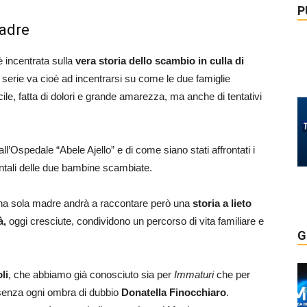
P
madre
è incentrata sulla
vera storia dello scambio in culla di
serie va cioè ad incentrarsi su come le due famiglie
cile, fatta di dolori e grande amarezza, ma anche di tentativi
’Ospedale “Abele Ajello” e di come siano stati affrontati i
mentali delle due bambine scambiate.
 Una sola madre andrà a raccontare però una
storia a lieto
à,
oggi cresciute, condividono un percorso di vita familiare e
G
li
, che abbiamo già conosciuto sia per
Immaturi
che per
è senza ogni ombra di dubbio
Donatella Finocchiaro
.