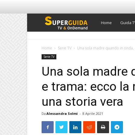
Super
Home
Guida T
Guida
Home
Serie TV
Una sola madre quando in onda, ca
Serie TV
TV
Una sola madre q
e trama: ecco la 
una storia vera
Da
Alessandra Solmi
-
8 Aprile 2021