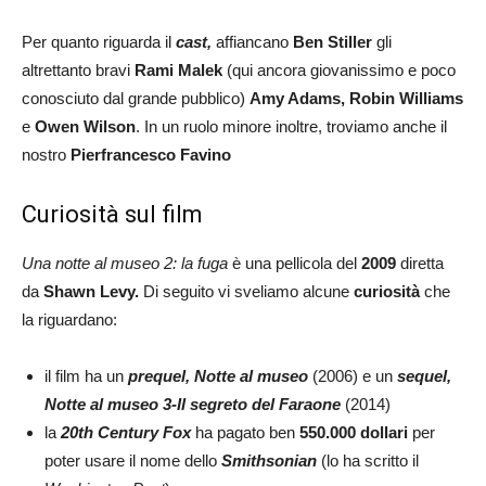
Per quanto riguarda il
cast,
affiancano
Ben Stiller
gli
altrettanto bravi
Rami Malek
(qui ancora giovanissimo e poco
conosciuto dal grande pubblico)
Amy Adams, Robin Williams
e
Owen Wilson
. In un ruolo minore inoltre, troviamo anche il
nostro
Pierfrancesco Favino
Curiosità sul film
Una notte al museo 2: la fuga
è una pellicola del
2009
diretta
da
Shawn Levy.
Di seguito vi sveliamo alcune
curiosità
che
la riguardano:
il film ha un
prequel,
Notte al museo
(2006) e un
sequel,
Notte al museo 3-Il segreto
del Faraone
(2014)
la
20th Century Fox
ha pagato ben
550.000 dollari
per
poter usare il nome dello
Smithsonian
(lo ha scritto il