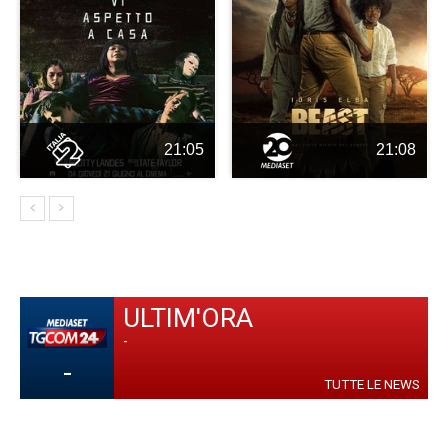
21:05
21:08
ULTIM'ORA
-
-
TUTTE LE NEWS