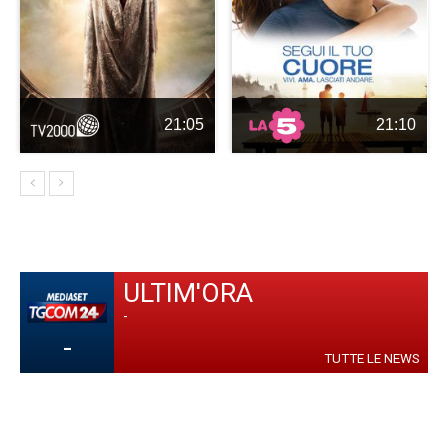
21:05
21:10
ULTIM'ORA
-
-
TUTTE LE NEWS