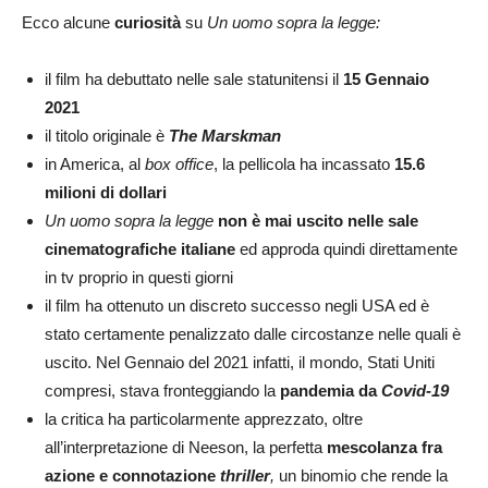
Ecco alcune
curiosità
su
Un uomo sopra la legge:
il film ha debuttato nelle sale statunitensi il
15 Gennaio
2021
il titolo originale è
The Marskman
in America, al
box office
, la pellicola ha incassato
15.6
milioni di dollari
Un uomo sopra la legge
non è mai uscito nelle sale
cinematografiche italiane
ed approda quindi direttamente
in tv proprio in questi giorni
il film ha ottenuto un discreto successo negli USA ed è
stato certamente penalizzato dalle circostanze nelle quali è
uscito. Nel Gennaio del 2021 infatti, il mondo, Stati Uniti
compresi, stava fronteggiando la
pandemia da
Covid-19
la critica ha particolarmente apprezzato, oltre
all’interpretazione di Neeson, la perfetta
mescolanza fra
azione e connotazione
thriller
,
un binomio che rende la