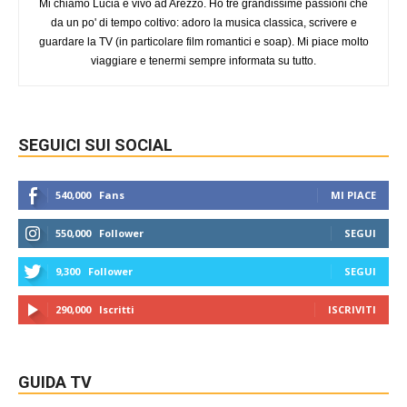
Mi chiamo Lucia e vivo ad Arezzo. Ho tre grandissime passioni che
da un po' di tempo coltivo: adoro la musica classica, scrivere e
guardare la TV (in particolare film romantici e soap). Mi piace molto
viaggiare e tenermi sempre informata su tutto.
SEGUICI SUI SOCIAL
540,000
Fans
MI PIACE
550,000
Follower
SEGUI
9,300
Follower
SEGUI
290,000
Iscritti
ISCRIVITI
GUIDA TV