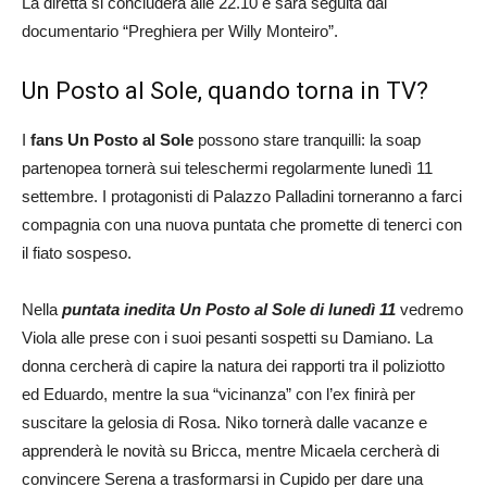
La diretta si concluderà alle 22.10 e sarà seguita dal
documentario “Preghiera per Willy Monteiro”.
Un Posto al Sole, quando torna in TV?
I
fans Un Posto al Sole
possono stare tranquilli: la soap
partenopea tornerà sui teleschermi regolarmente lunedì 11
settembre. I protagonisti di Palazzo Palladini torneranno a farci
compagnia con una nuova puntata che promette di tenerci con
il fiato sospeso.
Nella
puntata inedita Un Posto al Sole di lunedì 11
vedremo
Viola alle prese con i suoi pesanti sospetti su Damiano. La
donna cercherà di capire la natura dei rapporti tra il poliziotto
ed Eduardo, mentre la sua “vicinanza” con l’ex finirà per
suscitare la gelosia di Rosa. Niko tornerà dalle vacanze e
apprenderà le novità su Bricca, mentre Micaela cercherà di
convincere Serena a trasformarsi in Cupido per dare una