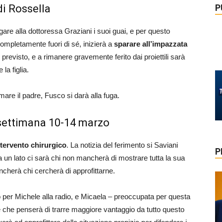
P
di Rossella
gare alla dottoressa Graziani i suoi guai, e per questo
ompletamente fuori di sé, inizierà a
sparare all’impazzata
evisto, e a rimanere gravemente ferito dai proiettili sarà
la figlia.
are il padre, Fusco si darà alla fuga.
i settimana 10-14 marzo
ntervento chirurgico
. La notizia del ferimento si Saviani
P
a un lato ci sarà chi non mancherà di mostrare tutta la sua
ncherà chi cercherà di approfittarne.
uto per Michele alla radio, e Micaela – preoccupata per questa
 che penserà di trarre maggiore vantaggio da tutto questo