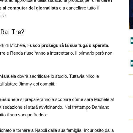
verà ad approfittare della situazione propizia per difendere i
 al computer del giornalista
e a cancellare tutto il
lia.
 Rai Tre?
rti di Michele,
Fusco proseguirà la sua fuga disperata
.
rre e Renda riusciranno a intercettarlo. Il primario però non
 Manuela dovrà sacrificare lo studio. Tuttavia Niko le
all’aiutare Jimmy coi compiti.
rensione
e si prepareranno a scoprire come sarà Michele al
 la sedazione si starà avvicinando. Nel frattempo Damiano
tto il suo sangue freddo.
ionato a tornare a Napoli dalla sua famiglia. Incuriosito dalla