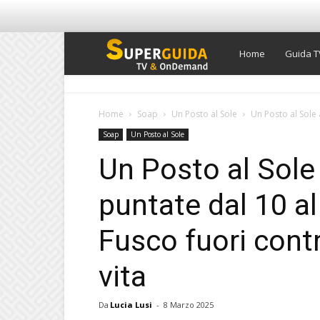
Super
Home
Guida T
Guida
Home
Soap
Un Posto al Sole
Un Posto al Sole 
Soap
Un Posto al Sole
TV
Un Posto al Sole 
puntate dal 10 a
Fusco fuori contro
vita
Da
Lucia Lusi
-
8 Marzo 2025