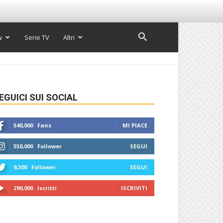
w
Serie TV
Altri
EGUICI SUI SOCIAL
540,000
Fans
MI PIACE
550,000
Follower
SEGUI
9,300
Follower
SEGUI
290,000
Iscritti
ISCRIVITI