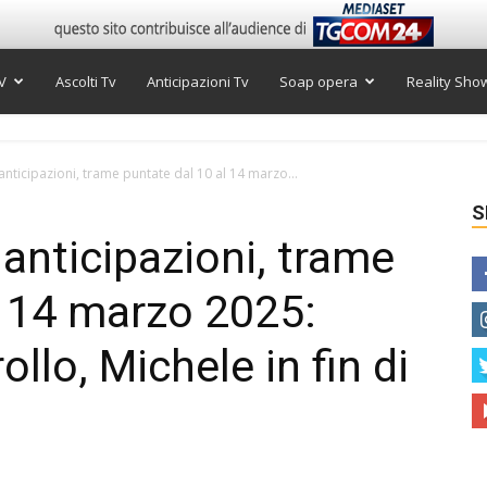
V
Ascolti Tv
Anticipazioni Tv
Soap opera
Reality Sho
anticipazioni, trame puntate dal 10 al 14 marzo...
S
anticipazioni, trame
l 14 marzo 2025:
llo, Michele in fin di