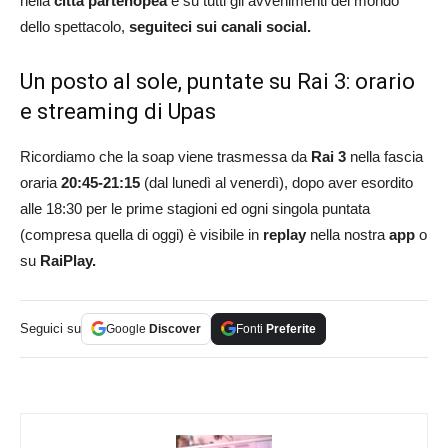
nella
città partenopea
e su tutti gli avvenimenti del mondo
dello spettacolo,
seguiteci sui canali social.
Un posto al sole, puntate su Rai 3: orario
e streaming di Upas
Ricordiamo che la soap viene trasmessa da
Rai 3
nella fascia
oraria
20:45-21:15
(dal lunedì al venerdì), dopo aver esordito
alle 18:30 per le prime stagioni ed ogni singola puntata
(compresa quella di oggi) è visibile in
replay
nella nostra
app
o
su
RaiPlay.
Seguici su
Google
Discover
Fonti
Preferite