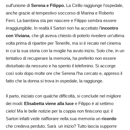
sull’unione di
Serena e Filippo.
La Cirillo raggiunge l’ospedale,
anche grazie al tempestivo soccorso di Marina e Roberto
Ferri. La bambina sta per nascere e Filippo sembra essere
irraggiungibile. In realtà il Sartori non ha accettato l’
incontro
con Viviana
, che gli aveva chiesto di poterlo rivedere un’ultima
volta prima di ripartire per Tenerife, ma si è recato nel cinema
in cui la sua storia con la moglie ha avuto inizio. Solo che, in un
tentativo di recuperare la memoria, ha preferito non essere
disturbato da nessuno e ha spento il telefonino. Si accorge
così solo dopo molte ore che Serena l’ha cercato e, appreso il
fatto che la donna si trova in ospedale, la raggiunge.
Il parto, iniziato con qualche difficoltà, si conclude nel migliore
dei modi:
Elisabetta viene alla luce
e Filippo è al settimo
cielo! Ma le belle notizie per la coppia non finiscono qui: il
Sartori infatti vede riaffiorare nella sua memoria un
ricordo
che credeva perduto. Sarà un inizio? Tutto lascia supporre