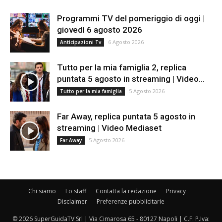
Programmi TV del pomeriggio di oggi |
giovedì 6 agosto 2026
6 Agosto 2026
Anticipazioni Tv
Tutto per la mia famiglia 2, replica
puntata 5 agosto in streaming | Video...
5 Agosto 2026
Tutto per la mia famiglia
Far Away, replica puntata 5 agosto in
streaming | Video Mediaset
5 Agosto 2026
Far Away
Chi siamo
Lo staff
Contatta la redazione
Privacy
Disclaimer
Preferenze pubblicitarie
© 2026 SuperGuidaTV Srl | Via Cimarosa 65 - 80127 Napoli | C.F. P.Iva: