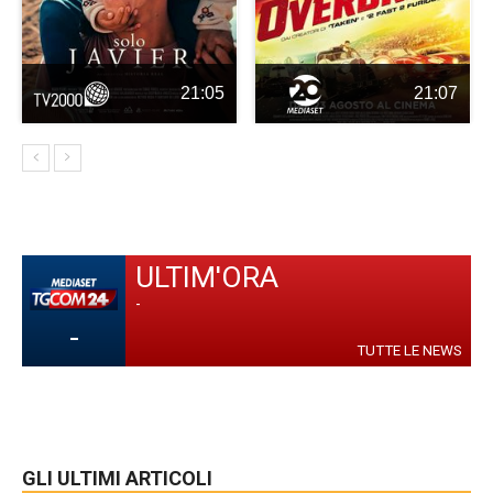
21:05
21:07
ULTIM'ORA
-
-
TUTTE LE NEWS
GLI ULTIMI ARTICOLI