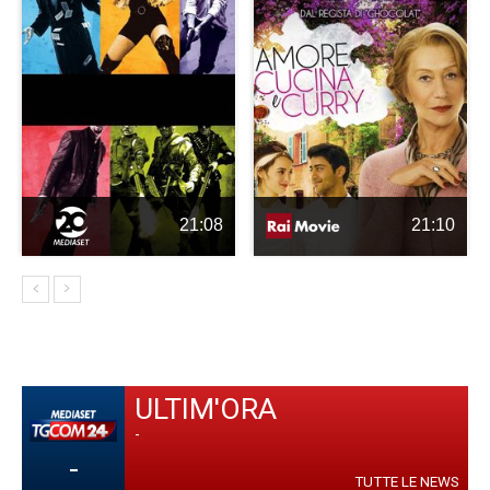
21:08
21:10
ULTIM'ORA
-
-
TUTTE LE NEWS