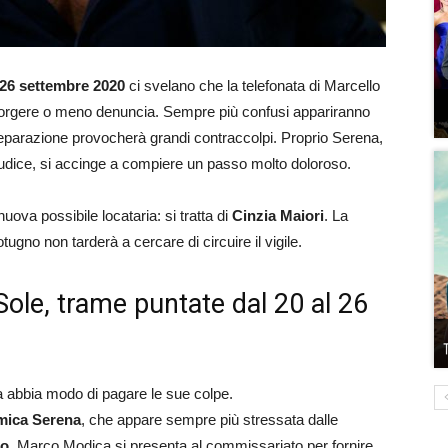
 26 settembre 2020
ci svelano che la telefonata di Marcello
porgere o meno denuncia. Sempre più confusi appariranno
i separazione provocherà grandi contraccolpi. Proprio Serena,
 giudice, si accinge a compiere un passo molto doloroso.
ova possibile locataria: si tratta di
Cinzia Maiori
. La
ugno non tarderà a cercare di circuire il vigile.
Sole, trame puntate dal 20 al 26
ta abbia modo di pagare le sue colpe.
amica Serena
, che appare sempre più stressata dalle
po
, Marco Modica si presenta al commissariato per fornire