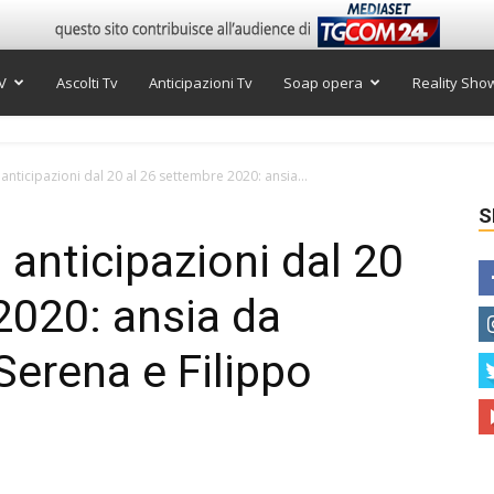
V
Ascolti Tv
Anticipazioni Tv
Soap opera
Reality Sho
 anticipazioni dal 20 al 26 settembre 2020: ansia...
S
 anticipazioni dal 20
2020: ansia da
Serena e Filippo