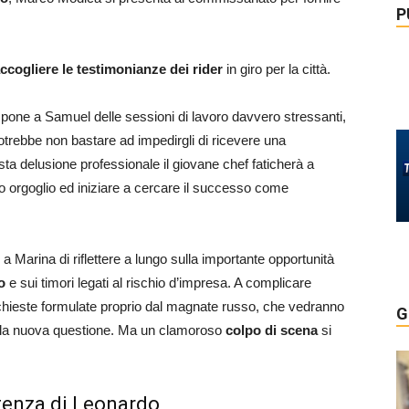
P
ccogliere le testimonianze dei rider
in giro per la città.
pone a Samuel delle sessioni di lavoro davvero stressanti,
potrebbe non bastare ad impedirgli di ricevere una
ta delusione professionale il giovane chef faticherà a
uo orgoglio ed iniziare a cercare il successo come
 Marina di riflettere a lungo sulla importante opportunità
o
e sui timori legati al rischio d’impresa. A complicare
ichieste formulate proprio dal magnate russo, che vedranno
G
ulla nuova questione. Ma un clamoroso
colpo di scena
si
istenza di Leonardo