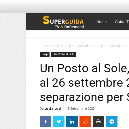
Super
Home
Guida T
Guida
Home
Soap
Un Posto al Sole
Un Posto al Sole,
Soap
Un Posto al Sole
TV
Un Posto al Sole,
al 26 settembre 
separazione per 
Da
Lucia Lusi
-
15 Settembre 2020