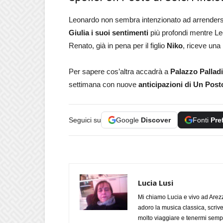
Leonardo non sembra intenzionato ad arrendersi
Giulia i suoi sentimenti
più profondi mentre Leo
Renato, già in pena per il figlio
Niko
, riceve una 
Per sapere cos’altra accadrà a
Palazzo Palladi
settimana con nuove
anticipazioni di Un Posto
Seguici su
Google
Discover
Fonti
Pre
Lucia Lusi
Mi chiamo Lucia e vivo ad Arezz
adoro la musica classica, scrive
molto viaggiare e tenermi sempr