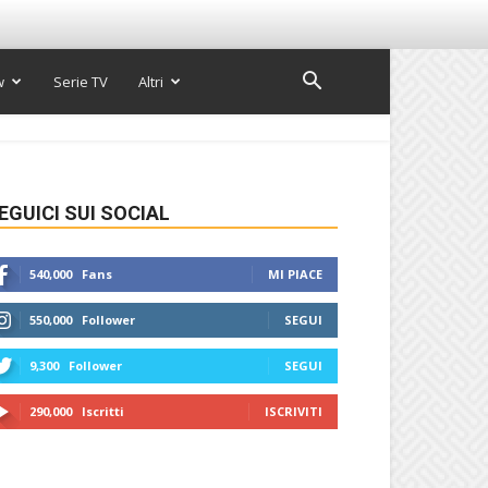
w
Serie TV
Altri
EGUICI SUI SOCIAL
540,000
Fans
MI PIACE
550,000
Follower
SEGUI
9,300
Follower
SEGUI
290,000
Iscritti
ISCRIVITI