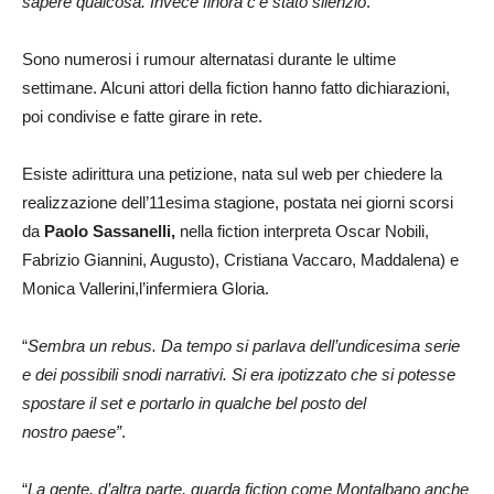
sapere qualcosa. Invece finora c’è stato silenzio
.
Sono numerosi i rumour alternatasi durante le ultime
settimane. Alcuni attori della fiction hanno fatto dichiarazioni,
poi condivise e fatte girare in rete.
Esiste adirittura una petizione, nata sul web per chiedere la
realizzazione dell’11esima stagione, postata nei giorni scorsi
da
Paolo Sassanelli,
nella fiction interpreta Oscar Nobili,
Fabrizio Giannini, Augusto), Cristiana Vaccaro, Maddalena) e
Monica Vallerini,l’infermiera Gloria.
“
Sembra un rebus. Da tempo si parlava dell’undicesima serie
e dei possibili snodi narrativi. Si era ipotizzato che si potesse
spostare il set e portarlo in qualche bel posto del
nostro
paese”
.
“
La gente, d’altra parte, guarda fiction come Montalbano anche