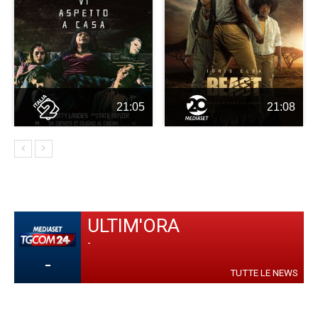
21:05
21:08
ULTIM'ORA
-
-
TUTTE LE NEWS