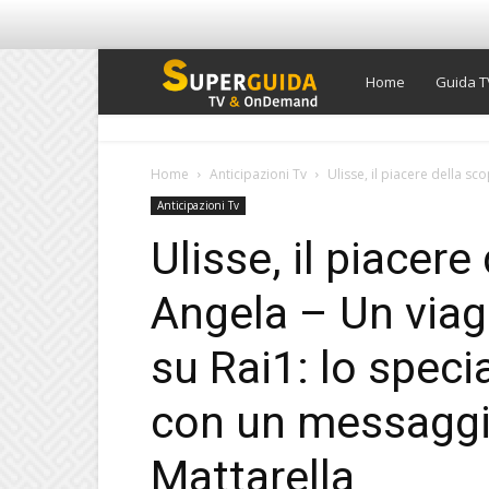
Super
Home
Guida T
Guida
Home
Anticipazioni Tv
Ulisse, il piacere della sc
Anticipazioni Tv
TV
Ulisse, il piacere
Angela – Un viag
su Rai1: lo speci
con un messaggi
Mattarella