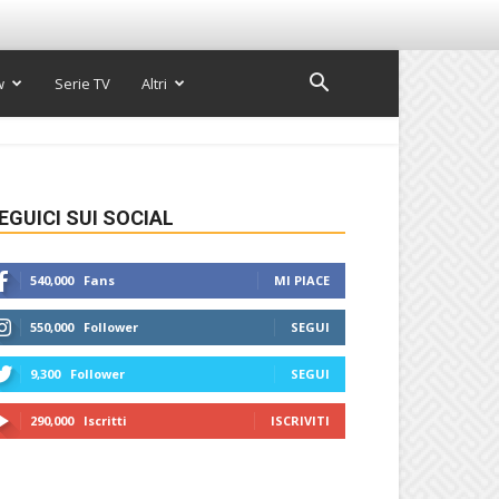
w
Serie TV
Altri
EGUICI SUI SOCIAL
540,000
Fans
MI PIACE
550,000
Follower
SEGUI
9,300
Follower
SEGUI
290,000
Iscritti
ISCRIVITI