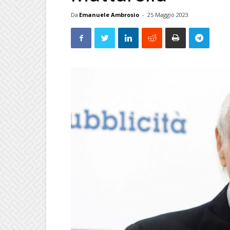
Da
Emanuele Ambrosio
-
25 Maggio 2023