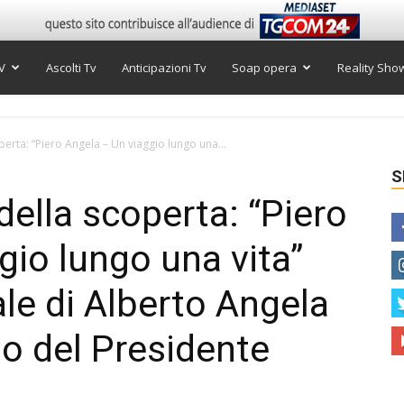
V
Ascolti Tv
Anticipazioni Tv
Soap opera
Reality Sho
operta: “Piero Angela – Un viaggio lungo una...
S
 della scoperta: “Piero
gio lungo una vita”
ale di Alberto Angela
o del Presidente