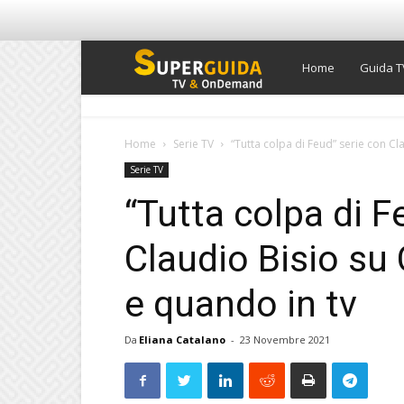
Super
Home
Guida T
Guida
Home
Serie TV
“Tutta colpa di Feud” serie con Cla
Serie TV
TV
“Tutta colpa di F
Claudio Bisio su 
e quando in tv
Da
Eliana Catalano
-
23 Novembre 2021