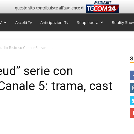
V
Ascolti Tv
Anticipazioni Tv
Soap opera
Reality Sho
udio Bisio su Canale 5: trama,...
S
eud” serie con
Canale 5: trama, cast