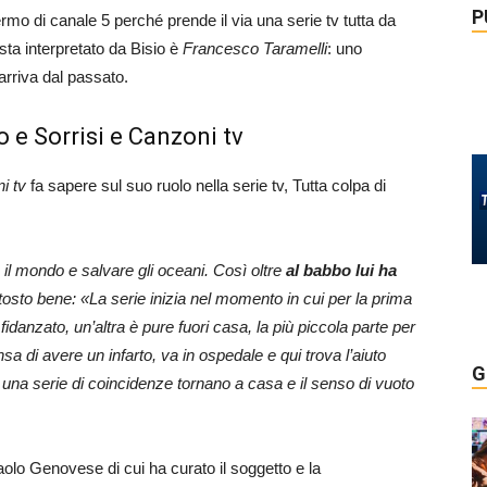
P
rmo di canale 5 perché prende il via una serie tv tutta da
ista interpretato da Bisio è
Francesco Taramelli
: uno
arriva dal passato.
o e Sorrisi e Canzoni tv
i tv
fa sapere sul suo ruolo nella serie tv, Tutta colpa di
re il mondo e salvare gli oceani. Così oltre
al babbo lui ha
uttosto bene: «La serie inizia nel momento in cui per la prima
fidanzato, un’altra è pure fuori casa, la più piccola parte per
nsa di avere un infarto, va in ospedale e qui trova l’aiuto
G
er una serie di coincidenze tornano a casa e il senso di vuoto
aolo Genovese di cui ha curato il soggetto e la