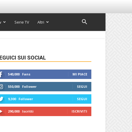
w
Serie TV
Altri
EGUICI SUI SOCIAL
540,000
Fans
MI PIACE
550,000
Follower
SEGUI
9,300
Follower
SEGUI
290,000
Iscritti
ISCRIVITI