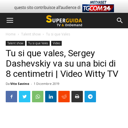
Home
Talent show
Tu si que Vales
Talent show
Tu si que Vales
Video
Tu si que vales, Sergey
Dashevskiy va su una bici di
8 centimetri | Video Witty TV
Da
Vito Savino
-
1 Dicembre 2019