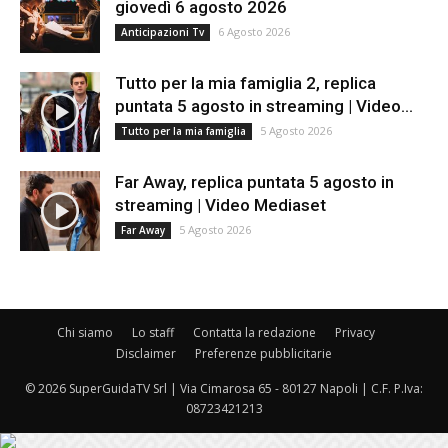
giovedì 6 agosto 2026
6 Agosto 2026
Anticipazioni Tv
Tutto per la mia famiglia 2, replica
puntata 5 agosto in streaming | Video...
5 Agosto 2026
Tutto per la mia famiglia
Far Away, replica puntata 5 agosto in
streaming | Video Mediaset
5 Agosto 2026
Far Away
Chi siamo
Lo staff
Contatta la redazione
Privacy
Disclaimer
Preferenze pubblicitarie
© 2026 SuperGuidaTV Srl | Via Cimarosa 65 - 80127 Napoli | C.F. P.Iva:
08723421213