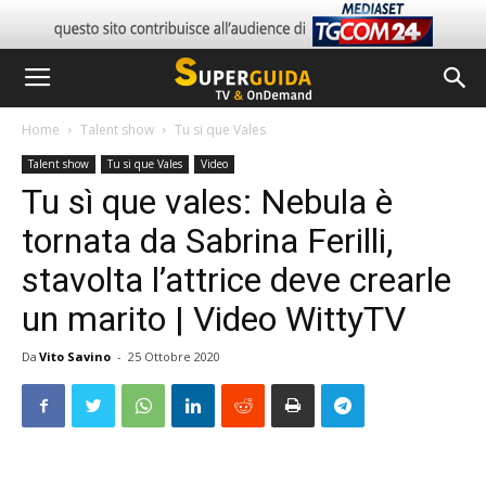
Home
Talent show
Tu si que Vales
Talent show
Tu si que Vales
Video
Tu sì que vales: Nebula è
tornata da Sabrina Ferilli,
stavolta l’attrice deve crearle
un marito | Video WittyTV
Da
Vito Savino
-
25 Ottobre 2020