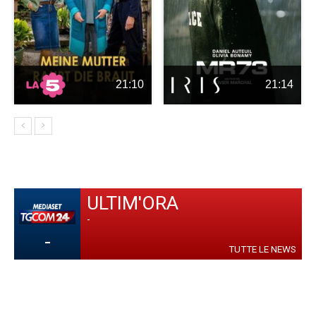
21:10
21:14
ULTIM'ORA
-
-
TUTTE LE NEWS