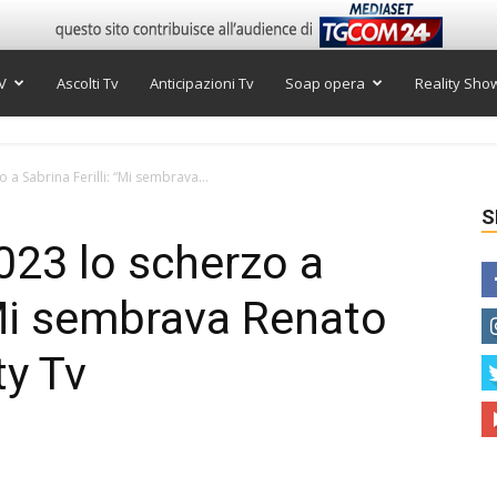
V
Ascolti Tv
Anticipazioni Tv
Soap opera
Reality Sho
 a Sabrina Ferilli: “Mi sembrava...
S
2023 lo scherzo a
 “Mi sembrava Renato
ty Tv