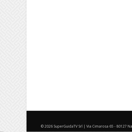
© 2026 SuperGuidaTV Srl | Via Cimarosa 65 - 80127 Nap