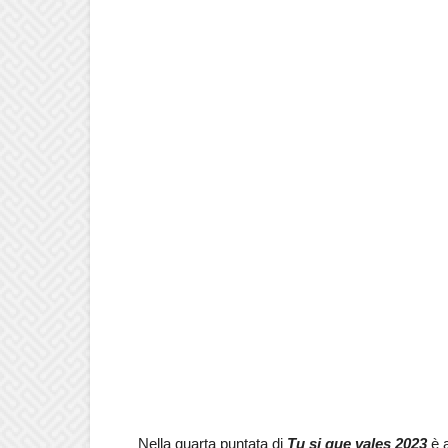
Nella quarta puntata di
Tu si que vales 2023
è 