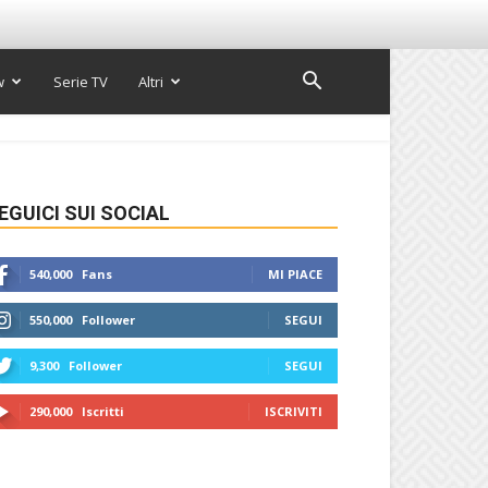
w
Serie TV
Altri
EGUICI SUI SOCIAL
540,000
Fans
MI PIACE
550,000
Follower
SEGUI
9,300
Follower
SEGUI
290,000
Iscritti
ISCRIVITI