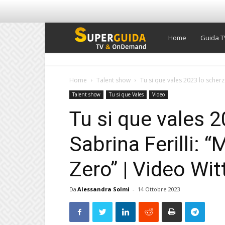
Super
Home
Guida T
Guida
Home
Talent show
Tu si que vales 2023 lo scherzo
Talent show
Tu si que Vales
Video
TV
Tu si que vales 
Sabrina Ferilli:
Zero” | Video Wit
Da
Alessandra Solmi
-
14 Ottobre 2023