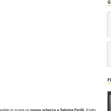
G
F
andato in scena un
nuovo scherzo a Sabrina Ferilli
. Il tutto