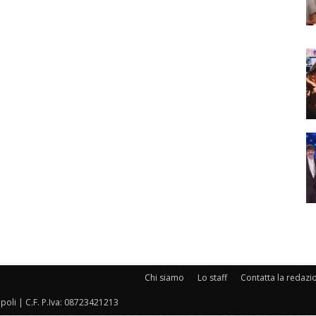
Chi siamo
Lo staff
Contatta la redazi
oli | C.F. P.Iva: 08723421213