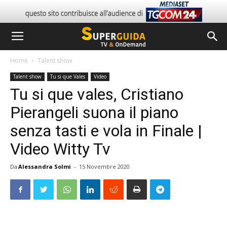
Home
Talent show
Talent show
Tu si que Vales
Video
Tu si que vales, Cristiano
Pierangeli suona il piano
senza tasti e vola in Finale |
Video Witty Tv
Da
Alessandra Solmi
-
15 Novembre 2020