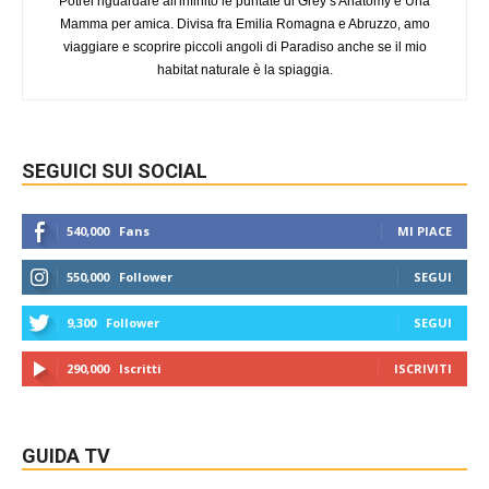
Potrei riguardare all'infinito le puntate di Grey’s Anatomy e Una
Mamma per amica. Divisa fra Emilia Romagna e Abruzzo, amo
viaggiare e scoprire piccoli angoli di Paradiso anche se il mio
habitat naturale è la spiaggia.
SEGUICI SUI SOCIAL
540,000
Fans
MI PIACE
550,000
Follower
SEGUI
9,300
Follower
SEGUI
290,000
Iscritti
ISCRIVITI
GUIDA TV