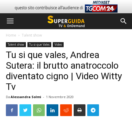
Home
Talent show
Talent show
Tu si que Vales
Video
Tu si que vales, Andrea
Sutera: il brutto anatroccolo
diventato cigno | Video Witty
Tv
Da
Alessandra Solmi
-
1 Novembre 2020