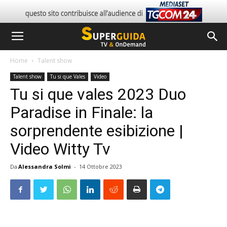
Home
Talent show
Talent show
Tu si que Vales
Video
Tu si que vales 2023 Duo
Paradise in Finale: la
sorprendente esibizione |
Video Witty Tv
Da
Alessandra Solmi
-
14 Ottobre 2023